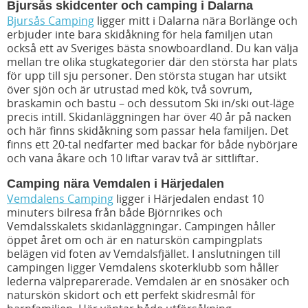
Bjursås skidcenter och camping i Dalarna
Bjursås Camping
ligger mitt i Dalarna nära Borlänge och
erbjuder inte bara skidåkning för hela familjen utan
också ett av Sveriges bästa snowboardland. Du kan välja
mellan tre olika stugkategorier där den största har plats
för upp till sju personer. Den största stugan har utsikt
över sjön och är utrustad med kök, två sovrum,
braskamin och bastu – och dessutom Ski in/ski out-läge
precis intill. Skidanläggningen har över 40 år på nacken
och här finns skidåkning som passar hela familjen. Det
finns ett 20-tal nedfarter med backar för både nybörjare
och vana åkare och 10 liftar varav två är sittliftar.
Camping nära Vemdalen i Härjedalen
Vemdalens Camping
ligger i Härjedalen endast 10
minuters bilresa från både Björnrikes och
Vemdalsskalets skidanläggningar. Campingen håller
öppet året om och är en naturskön campingplats
belägen vid foten av Vemdalsfjället. I anslutningen till
campingen ligger Vemdalens skoterklubb som håller
lederna välpreparerade. Vemdalen är en snösäker och
naturskön skidort och ett perfekt skidresmål för