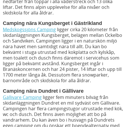
nedfarter från toppar i alla väderstreck och 13 olika
liftar. Det finns alpin upplevelse för alla nivåer och
skidskola för alla åldrar.
Camping nära Kungsberget i Gästrikland
Medskogssjöns Camping
ligger cirka 20 kilometer från
skidanläggningen Kungsberget, belägen mellan Ockelbo
och Sandviken. Campingen ligger i en naturskön miljö
nära havet men samtidigt nära till allt. Du kan bo
bekvämt i stuga utrustad med kokplatta och kylskåp,
men toalett och dusch finns däremot i servicehus som
ligger på bekvämt avstånd. Kungsberget ingår i
Branäskoncernen och har 24 pister, 14 liftar och upp till
1700 meter långa åk. Dessutom flera snowparker,
barnområde och skidskola för alla åldrar.
Camping nära Dundret i Gällivare
Gällivare Camping
ligger fem minuters bilväg från
skidanläggningen Dundret en mil sydväst om Gällivare.
Campingen har flera campingstugor utrustade med kök,
wc och dusch. Det finns även möjlighet att bo på
vandrarhem. Du kan även bo i husvagn på Dundrets
egen camping om du önskar ett boendealternativ med