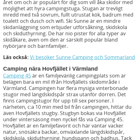
året om och är populärt för dig som vill åka skidor med
möjlighet att hyra campingstuga. Stugan är trevligt
inredd med två sovrum, fullt utrustat kök, badrum med
toalett och dusch och wifi. Ski Sunne är en mindre
skidanläggning som erbjuder utförsåkning, skidskola
och skiduthyrning. De har nio pister för alla typer av
skidåkare, även om den är särskilt populär bland
nybörjare och barnfamiljer.
Läs också:
Vi besöker Sunne Camping och Sommarland
Camping nära Hovfjället i Värmland
Camping 45
är en familjevänlig campingplats som är
belägen bara en mil ifrån Hovfjällets skidområde i
Värmland. Campingen har flera mysiga vinterbonade
stugor med längdskidspår strax utanför dörren. Det
finns campingstugor för upp till sex personer. I
närheten, c:a 10 min med bil från campingen, hittar du
även Hovfjällets stugby. Stugbyn bokas via Hovfjället
under vintersäsong men nyckel fås via Camping 45.
Hovfjället är en familjefavorit och här väntar vacker
natur, snösäkra backar, omväxlande längdskidspår,
skidskola, skiduthyrning, hundspann och badhus. Tack