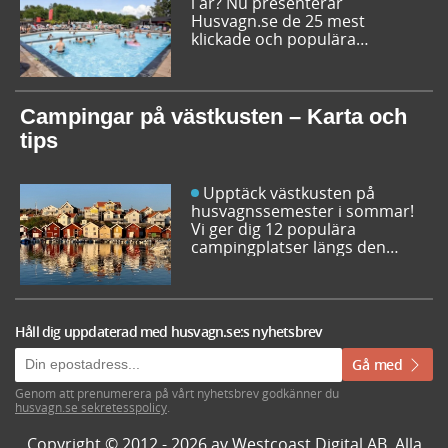
i år? Nu presenterar
Husvagn.se de 25 mest
klickade och populära
campingplatserna i Sverige
inför sommarens resor. Låt dig
inspireras av campingfolkets
egna favoriter och hitta din
Campingar på västkusten – Karta och
nästa favorit redan idag!
tips
Upptäck västkusten på
husvagnssemester i sommar!
Vi ger dig 12 populära
campingplatser längs den
svenska västkusten. Dessutom
kan du söka och få fram alla
campingar längst västkusten
på en karta.
Håll dig uppdaterad med husvagn.se:s nyhetsbrev
Gå med
Genom att prenumerera på vårt nyhetsbrev godkänner du
husvagn.se sekretesspolicy
.
Copyright © 2012 - 2026 av Westcoast Digital AB. Alla