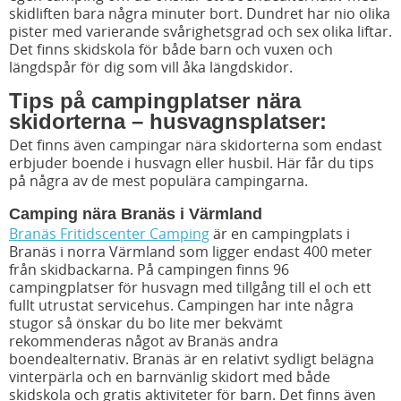
skidliften bara några minuter bort. Dundret har nio olika
pister med varierande svårighetsgrad och sex olika liftar.
Det finns skidskola för både barn och vuxen och
längdspår för dig som vill åka längdskidor.
Tips på campingplatser nära
skidorterna – husvagnsplatser:
Det finns även campingar nära skidorterna som endast
erbjuder boende i husvagn eller husbil. Här får du tips
på några av de mest populära campingarna.
Camping nära Branäs i Värmland
Branäs Fritidscenter Camping
är en campingplats i
Branäs i norra Värmland som ligger endast 400 meter
från skidbackarna. På campingen finns 96
campingplatser för husvagn med tillgång till el och ett
fullt utrustat servicehus. Campingen har inte några
stugor så önskar du bo lite mer bekvämt
rekommenderas något av Branäs andra
boendealternativ. Branäs är en relativt sydligt belägna
vinterpärla och en barnvänlig skidort med både
skidskola och gratis aktiviteter för barn. Det finns även