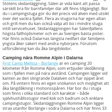
Stötens skidanläggning. Sälen är vida känt att passa
särskilt bra för barnfamiljer där allt finns tillgängligt. Bor
du i campingstuga gör du det precis vid älven med utsikt
över det vackra fjället. Flera av stugorna har egen altan
och grill men du kan också välja att bo i mindre stuga
intill servicehuset. Skidanläggningen har Sälenfjällens
högsta fallhöjdsmeter och en av Sveriges bästa pister.
Här finns också Dalarnas längsta nedfart där familjens
yngsta åker säkert med andra nybörjare. Förutom
utförsåkning kan du åka längdskidor.
Camping nära Romme Alpin i Dalarna
First Camp Mellsta – Borlänge
är en camping 20
kilometer från Romme Alpin, som erbjuder skidåkning
som i fjällen men på nära avstånd. Campingen ligger vid
kanten av den slingrande Dalälven och har öppet året
om. På vintern finns en egen snökanon och möjlighet att
åka längdåkning i motionsspåren. Här bor du i stuga
som finns i olika standard och karaktär – både
självhushållsstugor med kök och badrum och enklare
campingstugor. Skidanläggningen Romme Alpin ligger
strax utanför Borlänge i södra Dalarna och här finns 33