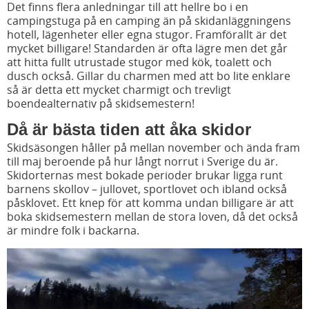
Det finns flera anledningar till att hellre bo i en
campingstuga på en camping än på skidanläggningens
hotell, lägenheter eller egna stugor. Framförallt är det
mycket billigare! Standarden är ofta lägre men det går
att hitta fullt utrustade stugor med kök, toalett och
dusch också. Gillar du charmen med att bo lite enklare
så är detta ett mycket charmigt och trevligt
boendealternativ på skidsemestern!
Då är bästa tiden att åka skidor
Skidsäsongen håller på mellan november och ända fram
till maj beroende på hur långt norrut i Sverige du är.
Skidorternas mest bokade perioder brukar ligga runt
barnens skollov – jullovet, sportlovet och ibland också
påsklovet. Ett knep för att komma undan billigare är att
boka skidsemestern mellan de stora loven, då det också
är mindre folk i backarna.