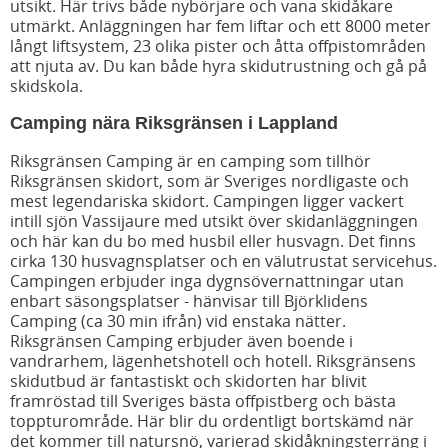
utsikt. Här trivs både nybörjare och vana skidåkare
utmärkt. Anläggningen har fem liftar och ett 8000 meter
långt liftsystem, 23 olika pister och åtta offpistområden
att njuta av. Du kan både hyra skidutrustning och gå på
skidskola.
Camping nära Riksgränsen i Lappland
Riksgränsen Camping är en camping som tillhör
Riksgränsen skidort, som är Sveriges nordligaste och
mest legendariska skidort. Campingen ligger vackert
intill sjön Vassijaure med utsikt över skidanläggningen
och här kan du bo med husbil eller husvagn. Det finns
cirka 130 husvagnsplatser och en välutrustat servicehus.
Campingen erbjuder inga dygnsövernattningar utan
enbart säsongsplatser - hänvisar till Björklidens
Camping (ca 30 min ifrån) vid enstaka nätter.
Riksgränsen Camping erbjuder även boende i
vandrarhem, lägenhetshotell och hotell. Riksgränsens
skidutbud är fantastiskt och skidorten har blivit
framröstad till Sveriges bästa offpistberg och bästa
toppturområde. Här blir du ordentligt bortskämd när
det kommer till natursnö, varierad skidåkningsterräng i