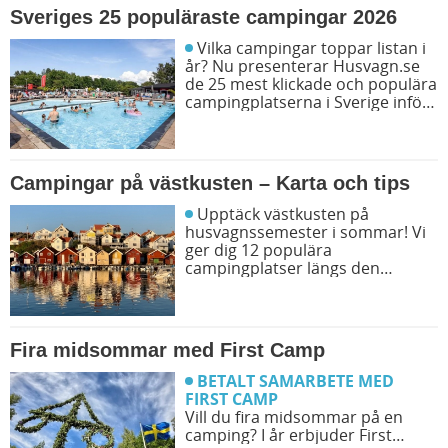
Sveriges 25 populäraste campingar 2026
Vilka campingar toppar listan i
år? Nu presenterar Husvagn.se
de 25 mest klickade och populära
campingplatserna i Sverige inför
sommarens resor. Låt dig
inspireras av campingfolkets
egna favoriter och hitta din nästa
favorit redan idag!
Campingar på västkusten – Karta och tips
Upptäck västkusten på
husvagnssemester i sommar! Vi
ger dig 12 populära
campingplatser längs den
svenska västkusten. Dessutom
kan du söka och få fram alla
campingar längst västkusten på
en karta.
Fira midsommar med First Camp
BETALT SAMARBETE MED
FIRST CAMP
Vill du fira midsommar på en
camping? I år erbjuder First