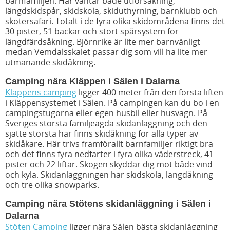
barnfamiljen. Här väntar både utförsåkning,
längdskidspår, skidskola, skiduthyrning, barnklubb och
skotersafari. Totalt i de fyra olika skidområdena finns det
30 pister, 51 backar och stort spårsystem för
längdfärdsåkning. Björnrike är lite mer barnvänligt
medan Vemdalsskalet passar dig som vill ha lite mer
utmanande skidåkning.
Camping nära Kläppen i Sälen i Dalarna
Kläppens camping
ligger 400 meter från den första liften
i Kläppensystemet i Sälen. På campingen kan du bo i en
campingstugorna eller egen husbil eller husvagn. På
Sveriges största familjeägda skidanläggning och den
sjätte största här finns skidåkning för alla typer av
skidåkare. Här trivs framförallt barnfamiljer riktigt bra
och det finns fyra nedfarter i fyra olika väderstreck, 41
pister och 22 liftar. Skogen skyddar dig mot både vind
och kyla. Skidanläggningen har skidskola, längdåkning
och tre olika snowparks.
Camping nära Stötens skidanläggning i Sälen i
Dalarna
Stöten Camping
ligger nära Sälen bästa skidanläggning