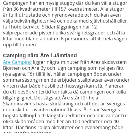
Campingen har en mysig stugby där du kan välja stugor
från 36 kvadratmeter till 157 kvadratmeter. Alla stugor
är fullt utrustade och nyrenoverade och du kan även
välja bekvämlighetsnivå och boka med självhushåll eller
full hotellservice. Skidanläggningen har 12
välpreparerade pister i olika svårighetsgrader och åtta
liftar med bland annat en 6-personers sittlift hela vägen
upp till toppen.
Camping nära Åre i Jämtland
Åre Camping
ligger några minuter från Åres skidsystem
Björnen och Åre By och lugn camping som nyligen fått
nya ägare. För tillfället håller campingen öppet under
sommarsäsong men de erbjuder ställplatser även under
vintern där både husbil och husvagn kan stå. Planerar
du ett besök vintertid kontakta då campingen och kolla
tillgänglighet. Det sägs att Åre står för hela
Skandinaviens bästa skidåkning och att det är Sveriges
enda skidort av internationell klass. Åre har Sveriges
högsta fallhöjd och längsta nedfarter och här väntar tre
olika skidområden med fler än 100 nedfarter och 40
liftar. Här finns roliga aktiviteter och evenemang både i