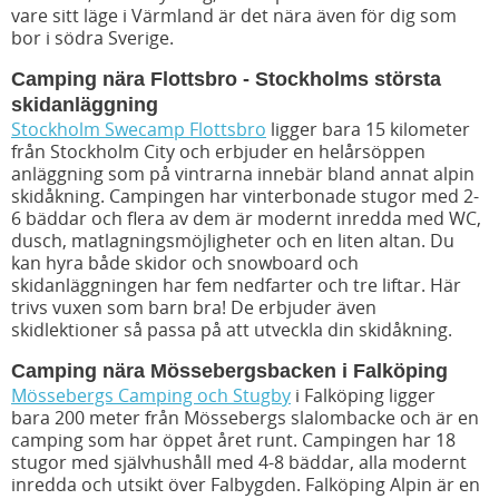
vare sitt läge i Värmland är det nära även för dig som
bor i södra Sverige.
Camping nära Flottsbro - Stockholms största
skidanläggning
Stockholm Swecamp Flottsbro
ligger bara 15 kilometer
från Stockholm City och erbjuder en helårsöppen
anläggning som på vintrarna innebär bland annat alpin
skidåkning. Campingen har vinterbonade stugor med 2-
6 bäddar och flera av dem är modernt inredda med WC,
dusch, matlagningsmöjligheter och en liten altan. Du
kan hyra både skidor och snowboard och
skidanläggningen har fem nedfarter och tre liftar. Här
trivs vuxen som barn bra! De erbjuder även
skidlektioner så passa på att utveckla din skidåkning.
Camping nära
Mössebergsbacken i Falköping
Mössebergs Camping och Stugby
i Falköping ligger
bara 200 meter från Mössebergs slalombacke och är en
camping som har öppet året runt. Campingen har 18
stugor med självhushåll med 4-8 bäddar, alla modernt
inredda och utsikt över Falbygden. Falköping Alpin är en