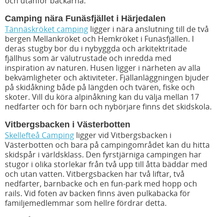
och utanför backarna.
Camping nära Funäsfjället i Härjedalen
Tännäskröket camping
ligger i
nära anslutning till de två
bergen Mellankröket och Hemkröket i Funäsfjällen. I
deras stugby bor du i nybyggda och arkitektritade
fjällhus som är välutrustade och inredda med
inspiration av naturen. Husen ligger i närheten av alla
bekvämligheter och aktiviteter. Fjällanläggningen bjuder
på skidåkning både på längden och tvären, fiske och
skoter. Vill du köra alpinåkning kan du välja mellan 17
nedfarter och för barn och nybörjare finns det skidskola.
Vitbergsbacken i Västerbotten
Skellefteå Camping
ligger vid Vitbergsbacken i
Västerbotten och bara på campingområdet kan du hitta
skidspår i världsklass. Den fyrstjärniga campingen har
stugor i olika storlekar från två upp till åtta bäddar med
och utan vatten. Vitbergsbacken har två liftar, två
nedfarter, barnbacke och en fun-park med hopp och
rails. Vid foten av backen finns även pulkabacka för
familjemedlemmar som hellre fördrar detta.