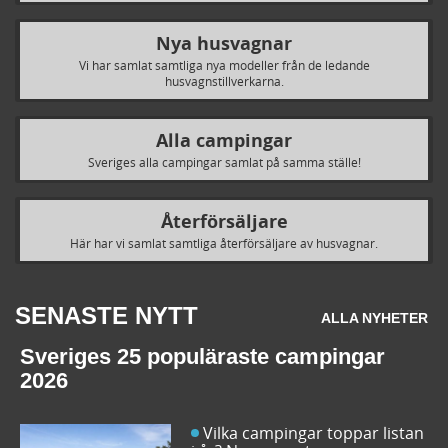
Nya husvagnar
Vi har samlat samtliga nya modeller från de ledande
husvagnstillverkarna.
Alla campingar
Sveriges alla campingar samlat på samma ställe!
Återförsäljare
Här har vi samlat samtliga återförsäljare av husvagnar.
SENASTE NYTT
ALLA NYHETER
Sveriges 25 populäraste campingar
2026
Vilka campingar toppar listan