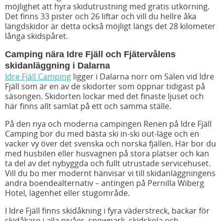
möjlighet att hyra skidutrustning med gratis utkörning.
Det finns 33 pister och 26 liftar och vill du hellre åka
längdskidor är detta också möjligt längs det 28 kilometer
långa skidspåret.
Camping nära Idre Fjäll och Fjätervålens
skidanläggning i Dalarna
Idre Fjäll Camping
ligger i Dalarna norr om Sälen vid Idre
Fjäll som är en av de skidorter som öppnar tidigast på
säsongen. Skidorten lockar med det finaste ljuset och
här finns allt samlat på ett och samma ställe.
På den nya och moderna campingen Renen på Idre Fjäll
Camping bor du med bästa ski in-ski out-läge och en
vacker vy över det svenska och norska fjällen. Här bor du
med husbilen eller husvagnen på stora platser och kan
ta del av det nybyggda och fullt utrustade servicehuset.
Vill du bo mer modernt hänvisar vi till skidanläggningens
andra boendealternativ – antingen på Pernilla Wiberg
Hotel, lägenhet eller stugområde.
I Idre Fjäll finns skidåkning i fyra väderstreck, backar för
skidåkare i alla nivåer, snowpark, skidskola och