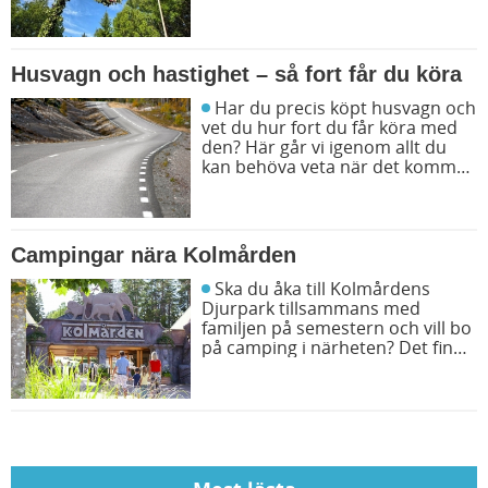
Camp midsommarfirande på
över 30 destinationer. Det
kommer att finnas aktiviteter
som gör din midsommar magisk!
Husvagn och hastighet – så fort får du köra
Har du precis köpt husvagn och
vet du hur fort du får köra med
den? Här går vi igenom allt du
kan behöva veta när det kommer
till hastighet på vägarna.
Campingar nära Kolmården
Ska du åka till Kolmårdens
Djurpark tillsammans med
familjen på semestern och vill bo
på camping i närheten? Det finns
flera bra campingar att välja
mellan. Vi ger dig fyra populära
campingar nära Kolmården.