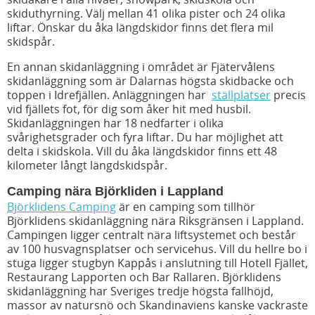
skiduthyrning. Välj mellan 41 olika pister och 24 olika
liftar. Önskar du åka längdskidor finns det flera mil
skidspår.
En annan skidanläggning i området är Fjätervålens
skidanläggning som är Dalarnas högsta skidbacke och
toppen i Idrefjällen. Anläggningen har
ställplatser
precis
vid fjällets fot, för dig som åker hit med husbil.
Skidanläggningen har 18 nedfarter i olika
svårighetsgrader och fyra liftar. Du har möjlighet att
delta i skidskola. Vill du åka längdskidor finns ett 48
kilometer långt längdskidspår.
Camping nära Björkliden i Lappland
Björklidens Camping
är en camping som tillhör
Björklidens skidanläggning nära Riksgränsen i Lappland.
Campingen ligger centralt nära liftsystemet och består
av 100 husvagnsplatser och servicehus. Vill du hellre bo i
stuga ligger stugbyn Kappås i anslutning till Hotell Fjället,
Restaurang Lapporten och Bar Rallaren. Björklidens
skidanläggning har Sveriges tredje högsta fallhöjd,
massor av natursnö och Skandinaviens kanske vackraste