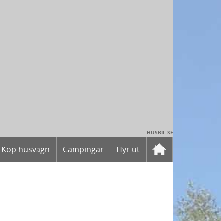
HUSBIL.SE
Köp husvagn
Campingar
Hyr ut