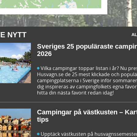
E NYTT
AL
Sveriges 25 populäraste campi
2026
Vilka campingar toppar listan i år? Nu pr
Husvagn.se de 25 mest klickade och popul
campingplatserna i Sverige inför sommaren
dig inspireras av campingfolkets egna favor
hitta din nästa favorit redan idag!
Campingar på västkusten – Kar
tips
Upptäck västkusten på husvagnssemeste