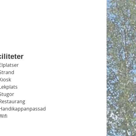
iliteter
Elplatser
Strand
Kiosk
Lekplats
Stugor
Restaurang
Handikappanpassad
Wifi