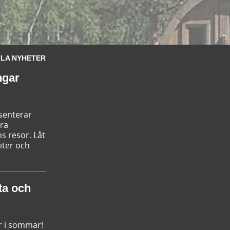
LA NYHETER
ngar
esenterar
ära
s resor. Låt
iter och
ta och
r i sommar!