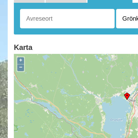
Karta
+
−