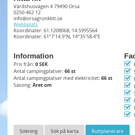
Värdshusvägen 4 79490 Orsa
0250-462 12
info@orsagronklitt.se
Webbplats
Koordinater: 61.1208068, 14.5995564
Koordinater: 61°7'14.9"N, 14°35'58.4"E
Information
Fac
Pris från:
0 SEK
Antal campingplatser:
66 st
Antal campingplatser med elektricitet:
66 st
Säsong:
Året om
Sökning
Sök på karta
Ruttplanerare