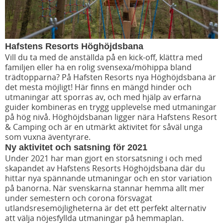
Hafstens Resorts Höghöjdsbana
Vill du ta med de anställda på en kick-off, klättra med
familjen eller ha en rolig svensexa/möhippa bland
trädtopparna? På Hafsten Resorts nya Höghöjdsbana är
det mesta möjligt! Här finns en mängd hinder och
utmaningar att sporras av, och med hjälp av erfarna
guider kombineras en trygg upplevelse med utmaningar
på hög nivå. Höghöjdsbanan ligger nära Hafstens Resort
& Camping och är en utmärkt aktivitet för såväl unga
som vuxna äventyrare.
Ny aktivitet och satsning för 2021
Under 2021 har man gjort en storsatsning i och med
skapandet av Hafstens Resorts Höghöjdsbana där du
hittar nya spännande utmaningar och en stor variation
på banorna. När svenskarna stannar hemma allt mer
under semestern och corona försvagat
utlandsresemöjligheterna är det ett perfekt alternativ
att välja nöjesfyllda utmaningar på hemmaplan.