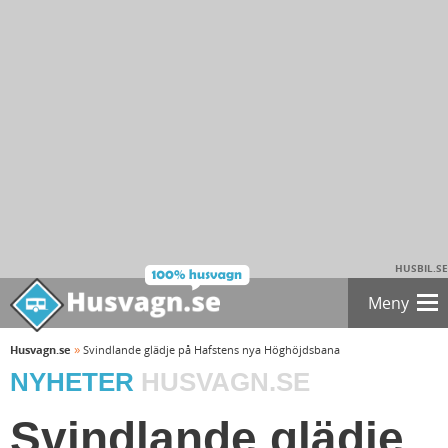
HUSBIL.SE
Meny
»
Husvagn.se
Svindlande glädje på Hafstens nya Höghöjdsbana
NYHETER
HUSVAGN.SE
Svindlande glädje