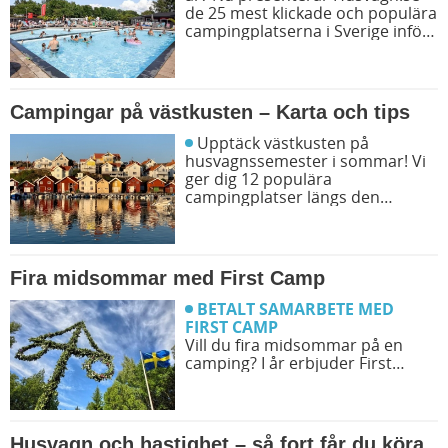
de 25 mest klickade och populära
campingplatserna i Sverige inför
sommarens resor. Låt dig
inspireras av campingfolkets
egna favoriter och hitta din nästa
favorit redan idag!
Campingar på västkusten – Karta och tips
Upptäck västkusten på
husvagnssemester i sommar! Vi
ger dig 12 populära
campingplatser längs den
svenska västkusten. Dessutom
kan du söka och få fram alla
campingar längst västkusten på
en karta.
Fira midsommar med First Camp
BETALT SAMARBETE MED
FIRST CAMP
Vill du fira midsommar på en
camping? I år erbjuder First
Camp midsommarfirande på
över 30 destinationer. Det
kommer att finnas aktiviteter
som gör din midsommar magisk!
Husvagn och hastighet – så fort får du köra