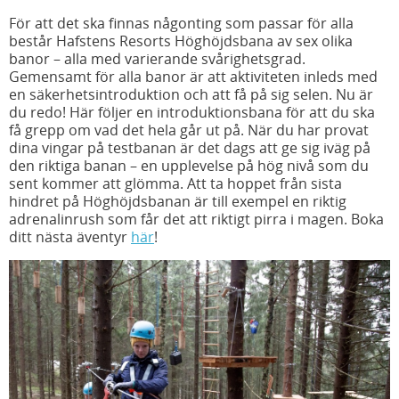
För att det ska finnas någonting som passar för alla
består Hafstens Resorts Höghöjdsbana av sex olika
banor – alla med varierande svårighetsgrad.
Gemensamt för alla banor är att aktiviteten inleds med
en säkerhetsintroduktion och att få på sig selen. Nu är
du redo! Här följer en introduktionsbana för att du ska
få grepp om vad det hela går ut på. När du har provat
dina vingar på testbanan är det dags att ge sig iväg på
den riktiga banan – en upplevelse på hög nivå som du
sent kommer att glömma. Att ta hoppet från sista
hindret på Höghöjdsbanan är till exempel en riktig
adrenalinrush som får det att riktigt pirra i magen. Boka
ditt nästa äventyr
här
!