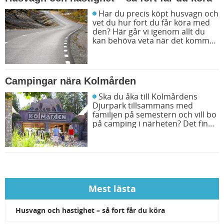
Har du precis köpt husvagn och
vet du hur fort du får köra med
den? Här går vi igenom allt du
kan behöva veta när det kommer
till hastighet på vägarna.
Campingar nära Kolmården
Ska du åka till Kolmårdens
Djurpark tillsammans med
familjen på semestern och vill bo
på camping i närheten? Det finns
flera bra campingar att välja
mellan. Vi ger dig fyra populära
campingar nära Kolmården.
Mest lästa
Husvagn och hastighet – så fort får du köra