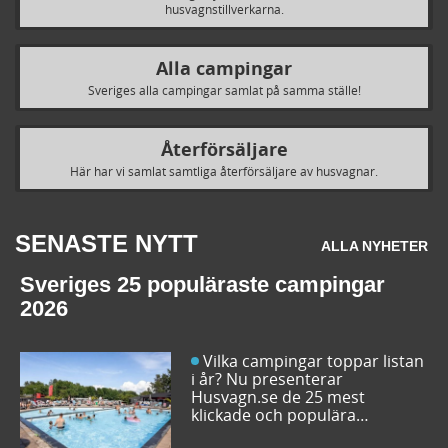
husvagnstillverkarna.
Alla campingar
Sveriges alla campingar samlat på samma ställe!
Återförsäljare
Här har vi samlat samtliga återförsäljare av husvagnar.
SENASTE NYTT
ALLA NYHETER
Sveriges 25 populäraste campingar
2026
Vilka campingar toppar listan
i år? Nu presenterar
Husvagn.se de 25 mest
klickade och populära
campingplatserna i Sverige