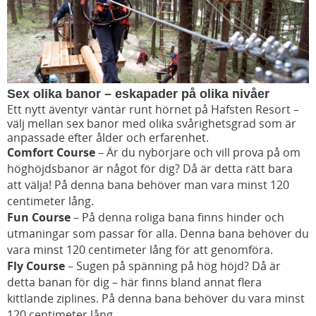
Sex olika banor – eskapader på olika nivåer
Ett nytt äventyr väntar runt hörnet på Hafsten Resort –
välj mellan sex banor med olika svårighetsgrad som är
anpassade efter ålder och erfarenhet.
Comfort Course
– Är du nybörjare och vill prova på om
höghöjdsbanor är något för dig? Då är detta rätt bara
att välja! På denna bana behöver man vara minst 120
centimeter lång.
Fun Course
– På denna roliga bana finns hinder och
utmaningar som passar för alla. Denna bana behöver du
vara minst 120 centimeter lång för att genomföra.
Fly Course
– Sugen på spänning på hög höjd? Då är
detta banan för dig – här finns bland annat flera
kittlande ziplines. På denna bana behöver du vara minst
120 centimeter lång.