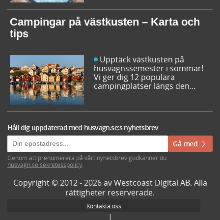
inför sommarens resor. Låt dig
inspireras av campingfolkets
egna favoriter och hitta din
Campingar på västkusten – Karta och
nästa favorit redan idag!
tips
Upptäck västkusten på
husvagnssemester i sommar!
Vi ger dig 12 populära
campingplatser längs den
svenska västkusten. Dessutom
kan du söka och få fram alla
campingar längst västkusten
på en karta.
Håll dig uppdaterad med husvagn.se:s nyhetsbrev
Gå med
Genom att prenumerera på vårt nyhetsbrev godkänner du
husvagn.se sekretesspolicy
.
Copyright © 2012 - 2026 av Westcoast Digital AB. Alla
rättigheter reserverade.
Kontakta oss
|