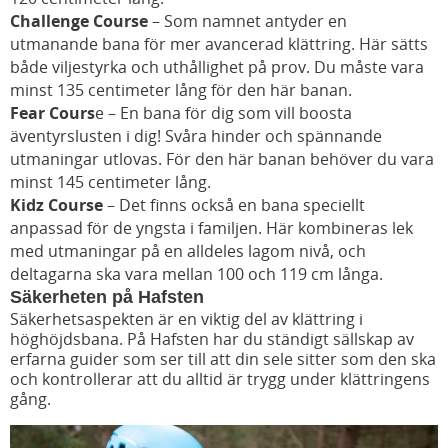
Challenge Course
– Som namnet antyder en
utmanande bana för mer avancerad klättring. Här sätts
både viljestyrka och uthållighet på prov. Du måste vara
minst 135 centimeter lång för den här banan.
Fear Cours
e – En bana för dig som vill boosta
äventyrslusten i dig! Svåra hinder och spännande
utmaningar utlovas. För den här banan behöver du vara
minst 145 centimeter lång.
Kidz Course
– Det finns också en bana speciellt
anpassad för de yngsta i familjen. Här kombineras lek
med utmaningar på en alldeles lagom nivå, och
deltagarna ska vara mellan 100 och 119 cm långa.
Säkerheten på Hafsten
Säkerhetsaspekten är en viktig del av klättring i
höghöjdsbana. På Hafsten har du ständigt sällskap av
erfarna guider som ser till att din sele sitter som den ska
och kontrollerar att du alltid är trygg under klättringens
gång.