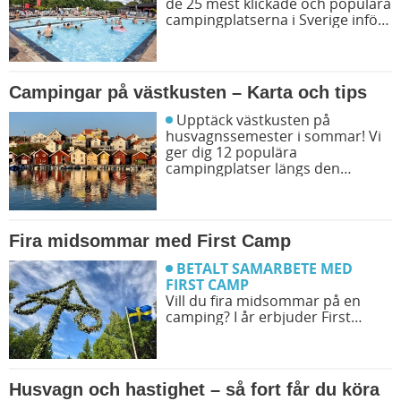
de 25 mest klickade och populära
campingplatserna i Sverige inför
sommarens resor. Låt dig
inspireras av campingfolkets
egna favoriter och hitta din nästa
favorit redan idag!
Campingar på västkusten – Karta och tips
Upptäck västkusten på
husvagnssemester i sommar! Vi
ger dig 12 populära
campingplatser längs den
svenska västkusten. Dessutom
kan du söka och få fram alla
campingar längst västkusten på
en karta.
Fira midsommar med First Camp
BETALT SAMARBETE MED
FIRST CAMP
Vill du fira midsommar på en
camping? I år erbjuder First
Camp midsommarfirande på
över 30 destinationer. Det
kommer att finnas aktiviteter
som gör din midsommar magisk!
Husvagn och hastighet – så fort får du köra