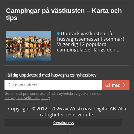
inspireras av campingfolkets
egna favoriter och hitta din
Campingar på västkusten – Karta och
nästa favorit redan idag!
tips
Upptäck västkusten på
husvagnssemester i sommar!
Vi ger dig 12 populära
campingplatser längs den
svenska västkusten. Dessutom
kan du söka och få fram alla
campingar längst västkusten
på en karta.
Håll dig uppdaterad med husvagn.se:s nyhetsbrev
Gå med
Genom att prenumerera på vårt nyhetsbrev godkänner du
husvagn.se sekretesspolicy
.
Copyright © 2012 - 2026 av Westcoast Digital AB. Alla
rättigheter reserverade.
Kontakta oss
|