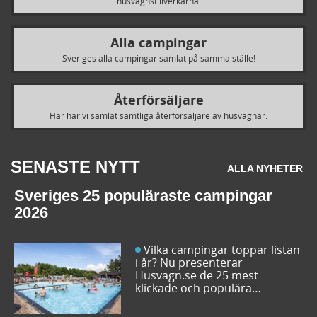
husvagnstillverkarna.
Alla campingar
Sveriges alla campingar samlat på samma ställe!
Återförsäljare
Här har vi samlat samtliga återförsäljare av husvagnar.
SENASTE NYTT
ALLA NYHETER
Sveriges 25 populäraste campingar
2026
Vilka campingar toppar listan
i år? Nu presenterar
Husvagn.se de 25 mest
klickade och populära
campingplatserna i Sverige
inför sommarens resor. Låt dig