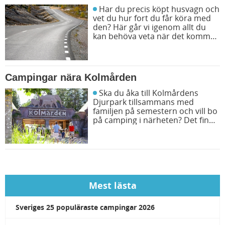
Har du precis köpt husvagn och
vet du hur fort du får köra med
den? Här går vi igenom allt du
kan behöva veta när det kommer
till hastighet på vägarna.
Campingar nära Kolmården
Ska du åka till Kolmårdens
Djurpark tillsammans med
familjen på semestern och vill bo
på camping i närheten? Det finns
flera bra campingar att välja
mellan. Vi ger dig fyra populära
campingar nära Kolmården.
Mest lästa
Sveriges 25 populäraste campingar 2026