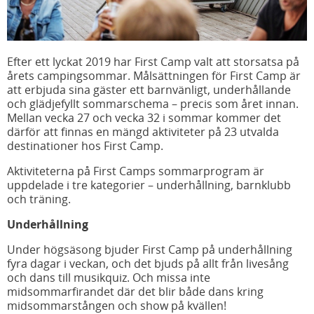
Efter ett lyckat 2019 har First Camp valt att storsatsa på
årets campingsommar. Målsättningen för First Camp är
att erbjuda sina gäster ett barnvänligt, underhållande
och glädjefyllt sommarschema – precis som året innan.
Mellan vecka 27 och vecka 32 i sommar kommer det
därför att finnas en mängd aktiviteter på 23 utvalda
destinationer hos First Camp.
Aktiviteterna på First Camps sommarprogram är
uppdelade i tre kategorier – underhållning, barnklubb
och träning.
Underhållning
Under högsäsong bjuder First Camp på underhållning
fyra dagar i veckan, och det bjuds på allt från livesång
och dans till musikquiz. Och missa inte
midsommarfirandet där det blir både dans kring
midsommarstången och show på kvällen!