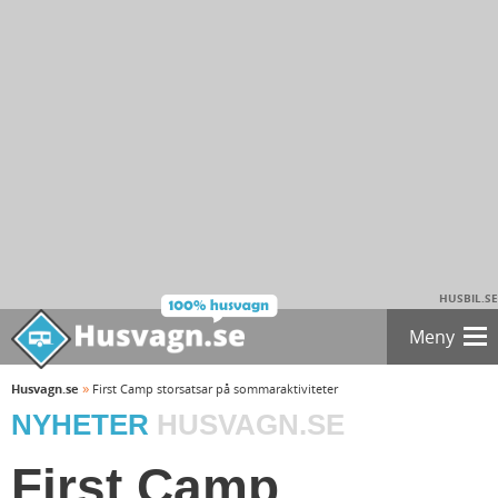
HUSBIL.SE
Meny
»
Husvagn.se
First Camp storsatsar på sommaraktiviteter
NYHETER
HUSVAGN.SE
First Camp