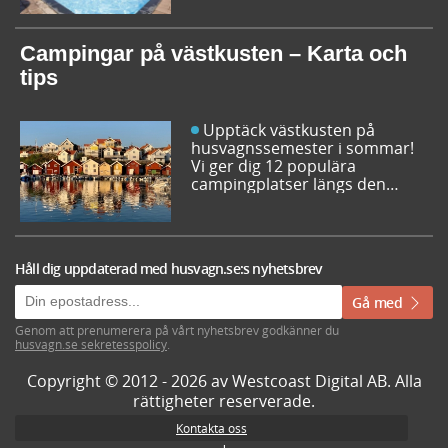
inför sommarens resor. Låt dig
inspireras av campingfolkets
egna favoriter och hitta din
Campingar på västkusten – Karta och
nästa favorit redan idag!
tips
Upptäck västkusten på
husvagnssemester i sommar!
Vi ger dig 12 populära
campingplatser längs den
svenska västkusten. Dessutom
kan du söka och få fram alla
campingar längst västkusten
på en karta.
Håll dig uppdaterad med husvagn.se:s nyhetsbrev
Gå med
Genom att prenumerera på vårt nyhetsbrev godkänner du
husvagn.se sekretesspolicy
.
Copyright © 2012 - 2026 av Westcoast Digital AB. Alla
rättigheter reserverade.
Kontakta oss