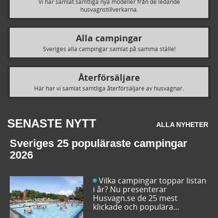
Vi har samlat samtliga nya modeller från de ledande
husvagnstillverkarna.
Alla campingar
Sveriges alla campingar samlat på samma ställe!
Återförsäljare
Här har vi samlat samtliga återförsäljare av husvagnar.
SENASTE NYTT
ALLA NYHETER
Sveriges 25 populäraste campingar
2026
Vilka campingar toppar listan
i år? Nu presenterar
Husvagn.se de 25 mest
klickade och populära
campingplatserna i Sverige