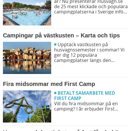
år? Nu presenterar Husvagn.se
de 25 mest klickade och populära
campingplatserna i Sverige inför
sommarens resor. Låt dig
inspireras av campingfolkets
egna favoriter och hitta din nästa
favorit redan idag!
Campingar på västkusten – Karta och tips
Upptäck västkusten på
husvagnssemester i sommar! Vi
ger dig 12 populära
campingplatser längs den
svenska västkusten. Dessutom
kan du söka och få fram alla
campingar längst västkusten på
en karta.
Fira midsommar med First Camp
BETALT SAMARBETE MED
FIRST CAMP
Vill du fira midsommar på en
camping? I år erbjuder First
Camp midsommarfirande på
över 30 destinationer. Det
kommer att finnas aktiviteter
som gör din midsommar magisk!