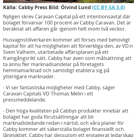
Källa: Cabby Press Bild: Öivind Lund
(CC BY-SA 3.0)
Nyligen skrev Caravan Capital på ett intentionsavtal där
bolaget förvärvar 100 procent av Cabby Caravan. Det är
beräknat att affären går igenom helt inom två veckor.
Husvagnstillverkaren kommer att förses med behövligt
kapital för att ha möjligheten att förverkliga den, av VD:n
Svein Valheim, utarbetade affärsplanen på ett
framgångsrikt sätt. Cabby har även som målsättning att
ta ännu fler marknadsandelar på företagets
hemmamarknad och samtidigt etablera sig på
ytterligare marknader.
- Vi ser fantastiska möjligheter med Cabby, säger
Caravan Capitals VD Thomas Melin i ett
pressmeddelande.
- Den höga kvaliteten på Cabbys produkter innebär att
bolaget har goda förutsättningar att bli
marknadsledande redan i närtid, och våra planer för
Cabby kommer att säkerställa bolaget finansiellt och
långsiktigt. Cabby har dessutom ett engagerat ledarskap