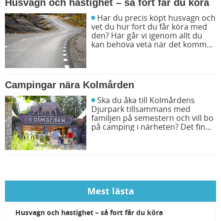
Husvagn och hastighet – så fort får du köra
Har du precis köpt husvagn och
vet du hur fort du får köra med
den? Här går vi igenom allt du
kan behöva veta när det kommer
till hastighet på vägarna.
Campingar nära Kolmården
Ska du åka till Kolmårdens
Djurpark tillsammans med
familjen på semestern och vill bo
på camping i närheten? Det finns
flera bra campingar att välja
mellan. Vi ger dig fyra populära
campingar nära Kolmården.
Mest lästa
Husvagn och hastighet – så fort får du köra