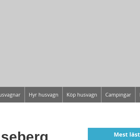
usvagnar
Hyr husvagn
Köp husvagn
Campingar
iseberg
Mest läs