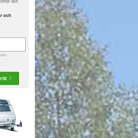
inför din
r och
vårt
y
.
ritt