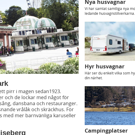
Nya husvagnar
Vi har samlat samtliga nya mo
ledande husvagnstillverkarna
Hyr husvagnar
Här ser du enkelt vilka som hy
din närhet.
ark
ett pirr i magen sedan1923
.
r och de lockar med något för
allsång, dansbana och restauranger.
isnande vrålåk och skräckhus. För
s med mer barnvänliga karuseller
Campingplatser
Liseberg