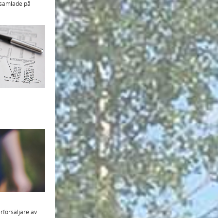
e samlade på
n
rförsäljare av