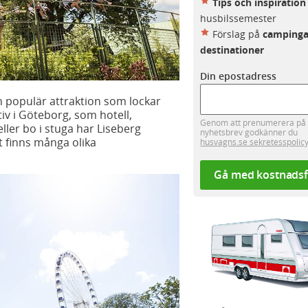
Tips och inspiration
husbilssemester
Förslag på
campinga
destinationer
Din epostadress
en populär attraktion som lockar
v i Göteborg, som hotell,
Genom att prenumerera på 
ler bo i stuga har Liseberg
nyhetsbrev godkänner du
 finns många olika
husvagns.se sekretesspolic
Gå med kostnadsf