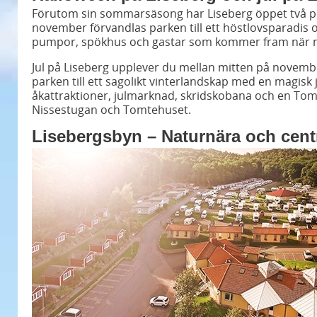
Förutom sin sommarsäsong har Liseberg öppet två perio
november förvandlas parken till ett höstlovsparadis 
pumpor, spökhus och gastar som kommer fram när m
Jul på Liseberg upplever du mellan mitten på november
parken till ett sagolikt vinterlandskap med en magisk
åkattraktioner, julmarknad, skridskobana och en To
Nissestugan och Tomtehuset.
Lisebergsbyn – Naturnära och cent