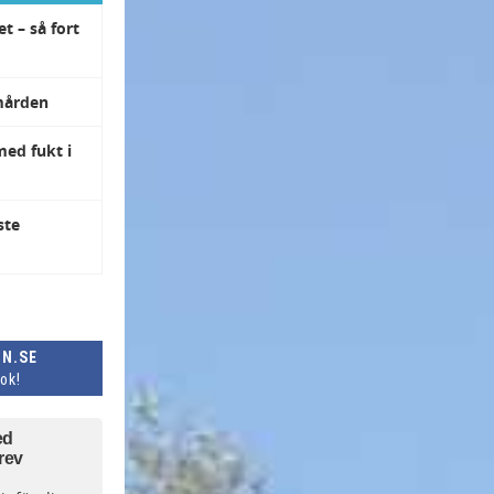
t – så fort
mården
med fukt i
ste
N.SE
ok!
ed
rev