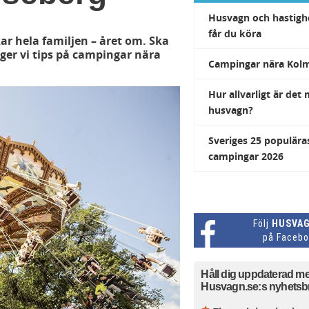
Husvagn och hastighe
får du köra
ar hela familjen – året om. Ska
ger vi tips på campingar nära
Campingar nära Kol
Hur allvarligt är det 
husvagn?
Sveriges 25 populära
campingar 2026
Följ
HUSVAG
på Facebo
Håll dig uppdaterad m
Husvagn.se:s nyhetsb