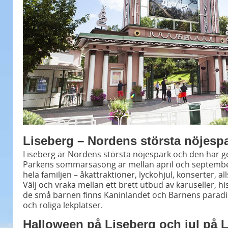
Liseberg – Nordens största nöjesp
Liseberg är Nordens största nöjespark och den har g
Parkens sommarsäsong är mellan april och septembe
hela familjen – åkattraktioner, lyckohjul, konserter, 
Välj och vraka mellan ett brett utbud av karuseller, h
de små barnen finns Kaninlandet och Barnens paradi
och roliga lekplatser.
Halloween på Liseberg och jul på 