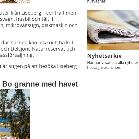
husvagnar.
ter från Liseberg – centralt men
vagn, husbil och tält. I
, ugn, mikrovågsugn, diskmaskin och
, där barnen kan leka och ha kul
 och Delsjöns Naturreservat och
assförsäljning.
Nyhetsarkiv
Här har vi samlat alla nyhete
 är sugen på att besöka Liseberg
husvagnsbranchen.
 Bo granne med havet