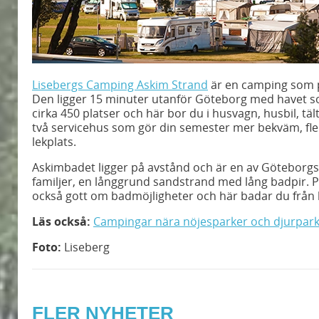
Lisebergs Camping Askim Strand
är en camping som pa
Den ligger 15 minuter utanför Göteborg med havet s
cirka 450 platser och här bor du i husvagn, husbil, tä
två servicehus som gör din semester mer bekväm, fle
lekplats.
Askimbadet ligger på avstånd och är en av Göteborgs
familjer, en långgrund sandstrand med lång badpir. 
också gott om badmöjligheter och här badar du från 
Läs också:
Campingar nära nöjesparker och djurpar
Foto:
Liseberg
FLER NYHETER