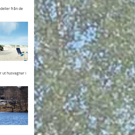
deller från de
.
r ut husvagnar i