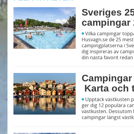
Sveriges 2
campingar 
Vilka campingar toppa
Husvagn.se de 25 mest
campingplatserna i Sve
dig inspireras av campi
din nästa favorit redan
Campingar 
Karta och 
Upptäck västkusten p
ger dig 12 populära ca
västkusten. Dessutom k
campingar längst västk