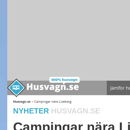
Jämför h
»
Husvagn.se
Campingar nära Liseberg
NYHETER
HUSVAGN.SE
Campingar nära L