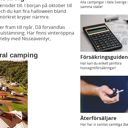
Alla campingar i hela Sverig
der till. I början på oktober till
samma ställe!
och du kan fira halloween bland
örkret kryper närmre.
 fram till nyår. Då förvandlas
 julstämning. Här finns vinteröppna
mteby med Nisseäventyr,
ral camping
Försäkringsguide
Här kan du enkelt jämföra
husvagnsförsäkringar!
Återförsäljare
Här har vi samlat samtliga åte