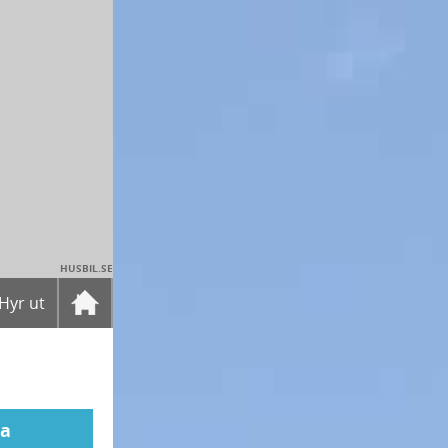
HUSBIL.SE
Hyr ut
ta