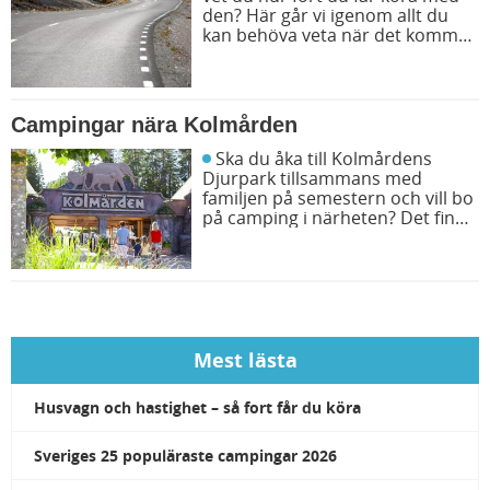
den? Här går vi igenom allt du
kan behöva veta när det kommer
till hastighet på vägarna.
Campingar nära Kolmården
Ska du åka till Kolmårdens
Djurpark tillsammans med
familjen på semestern och vill bo
på camping i närheten? Det finns
flera bra campingar att välja
mellan. Vi ger dig fyra populära
campingar nära Kolmården.
Mest lästa
Husvagn och hastighet – så fort får du köra
Sveriges 25 populäraste campingar 2026