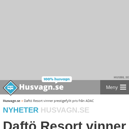
HUSBIL.SE
Meny
»
Husvagn.se
Daftö Resort vinner prestigefyllt pris från ADAC
NYHETER
HUSVAGN.SE
Daftö Resort vinner