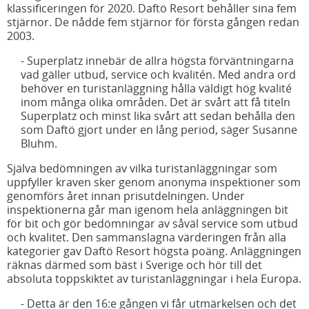
klassificeringen för 2020. Daftö Resort behåller sina fem
stjärnor. De nådde fem stjärnor för första gången redan
2003.
- Superplatz innebär de allra högsta förväntningarna
vad gäller utbud, service och kvalitén. Med andra ord
behöver en turistanläggning hålla väldigt hög kvalité
inom många olika områden. Det är svårt att få titeln
Superplatz och minst lika svårt att sedan behålla den
som Daftö gjort under en lång period, säger Susanne
Bluhm.
Själva bedömningen av vilka turistanläggningar som
uppfyller kraven sker genom anonyma inspektioner som
genomförs året innan prisutdelningen. Under
inspektionerna går man igenom hela anläggningen bit
för bit och gör bedömningar av såväl service som utbud
och kvalitet. Den sammanslagna värderingen från alla
kategorier gav Daftö Resort högsta poäng. Anläggningen
räknas därmed som bäst i Sverige och hör till det
absoluta toppskiktet av turistanläggningar i hela Europa.
- Detta är den 16:e gången vi får utmärkelsen och det