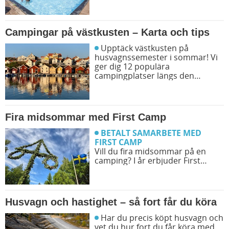
sommarens resor. Låt dig
inspireras av campingfolkets
egna favoriter och hitta din nästa
favorit redan idag!
Campingar på västkusten – Karta och tips
Upptäck västkusten på
husvagnssemester i sommar! Vi
ger dig 12 populära
campingplatser längs den
svenska västkusten. Dessutom
kan du söka och få fram alla
campingar längst västkusten på
en karta.
Fira midsommar med First Camp
BETALT SAMARBETE MED
FIRST CAMP
Vill du fira midsommar på en
camping? I år erbjuder First
Camp midsommarfirande på
över 30 destinationer. Det
kommer att finnas aktiviteter
som gör din midsommar magisk!
Husvagn och hastighet – så fort får du köra
Har du precis köpt husvagn och
vet du hur fort du får köra med