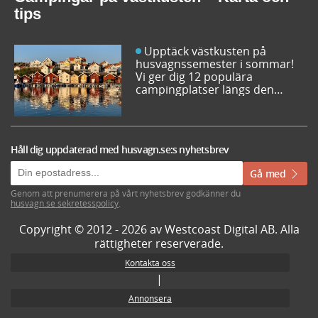
nästa favorit redan idag!
tips
Upptäck västkusten på
husvagnssemester i sommar!
Vi ger dig 12 populära
campingplatser längs den
svenska västkusten. Dessutom
kan du söka och få fram alla
campingar längst västkusten
på en karta.
Håll dig uppdaterad med husvagn.se:s nyhetsbrev
Gå med
Genom att prenumerera på vårt nyhetsbrev godkänner du
husvagn.se sekretesspolicy
.
Copyright © 2012 - 2026 av Westcoast Digital AB. Alla
rättigheter reserverade.
Kontakta oss
|
Annonsera