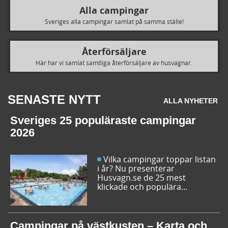
Alla campingar
Sveriges alla campingar samlat på samma ställe!
Återförsäljare
Här har vi samlat samtliga återförsäljare av husvagnar.
SENASTE NYTT
ALLA NYHETER
Sveriges 25 populäraste campingar
2026
Vilka campingar toppar listan
i år? Nu presenterar
Husvagn.se de 25 mest
klickade och populära
campingplatserna i Sverige
inför sommarens resor. Låt dig
inspireras av campingfolkets
egna favoriter och hitta din
Campingar på västkusten – Karta och