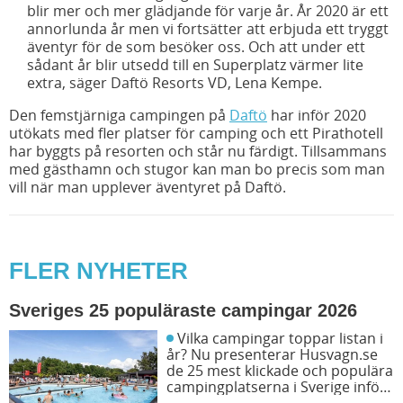
blir mer och mer glädjande för varje år. År 2020 är ett
annorlunda år men vi fortsätter att erbjuda ett tryggt
äventyr för de som besöker oss. Och att under ett
sådant år blir utsedd till en Superplatz värmer lite
extra, säger Daftö Resorts VD, Lena Kempe.
Den femstjärniga campingen på
Daftö
har inför 2020
utökats med fler platser för camping och ett Pirathotell
har byggts på resorten och står nu färdigt. Tillsammans
med gästhamn och stugor kan man bo precis som man
vill när man upplever äventyret på Daftö.
FLER NYHETER
Sveriges 25 populäraste campingar 2026
Vilka campingar toppar listan i
år? Nu presenterar Husvagn.se
de 25 mest klickade och populära
campingplatserna i Sverige inför