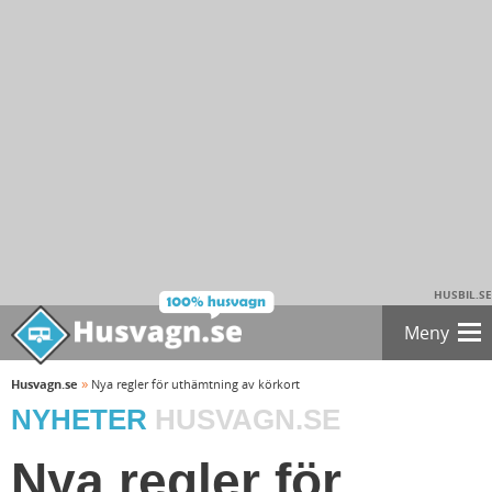
HUSBIL.SE
Meny
»
Husvagn.se
Nya regler för uthämtning av körkort
NYHETER
HUSVAGN.SE
Nya regler för