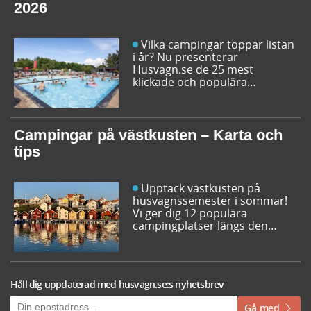
2026
Vilka campingar toppar listan
i år? Nu presenterar
Husvagn.se de 25 mest
klickade och populära
campingplatserna i Sverige
inför sommarens resor. Låt dig
inspireras av campingfolkets
egna favoriter och hitta din
Campingar på västkusten – Karta och
nästa favorit redan idag!
tips
Upptäck västkusten på
husvagnssemester i sommar!
Vi ger dig 12 populära
campingplatser längs den
svenska västkusten. Dessutom
kan du söka och få fram alla
campingar längst västkusten
på en karta.
Håll dig uppdaterad med husvagn.se:s nyhetsbrev
Gå med