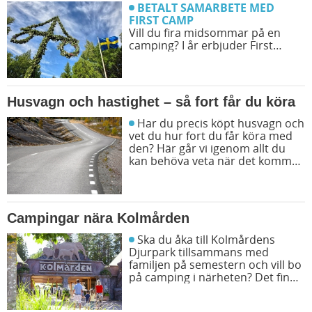
BETALT SAMARBETE MED
FIRST CAMP
Vill du fira midsommar på en
camping? I år erbjuder First
Camp midsommarfirande på
över 30 destinationer. Det
kommer att finnas aktiviteter
som gör din midsommar magisk!
Husvagn och hastighet – så fort får du köra
Har du precis köpt husvagn och
vet du hur fort du får köra med
den? Här går vi igenom allt du
kan behöva veta när det kommer
till hastighet på vägarna.
Campingar nära Kolmården
Ska du åka till Kolmårdens
Djurpark tillsammans med
familjen på semestern och vill bo
på camping i närheten? Det finns
flera bra campingar att välja
mellan. Vi ger dig fyra populära