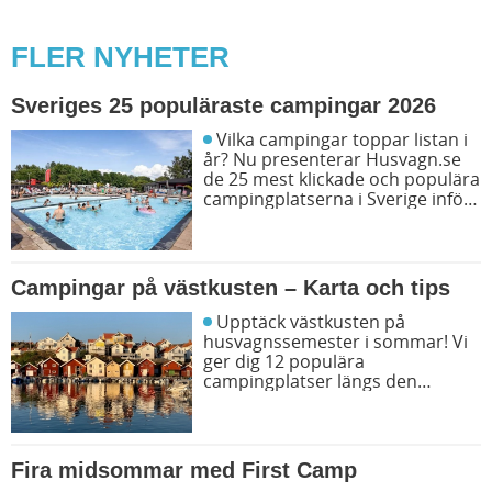
FLER NYHETER
Sveriges 25 populäraste campingar 2026
Vilka campingar toppar listan i
år? Nu presenterar Husvagn.se
de 25 mest klickade och populära
campingplatserna i Sverige inför
sommarens resor. Låt dig
inspireras av campingfolkets
egna favoriter och hitta din nästa
favorit redan idag!
Campingar på västkusten – Karta och tips
Upptäck västkusten på
husvagnssemester i sommar! Vi
ger dig 12 populära
campingplatser längs den
svenska västkusten. Dessutom
kan du söka och få fram alla
campingar längst västkusten på
en karta.
Fira midsommar med First Camp