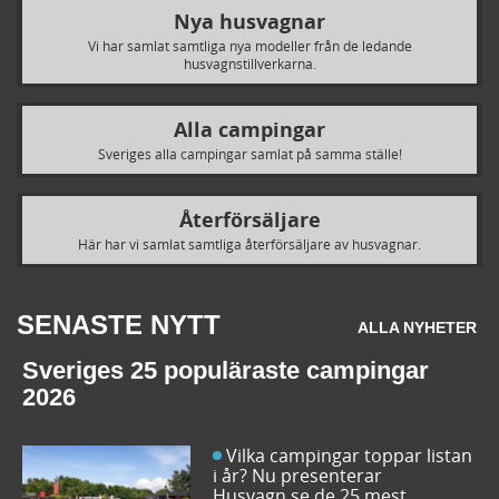
Nya husvagnar
Vi har samlat samtliga nya modeller från de ledande
husvagnstillverkarna.
Alla campingar
Sveriges alla campingar samlat på samma ställe!
Återförsäljare
Här har vi samlat samtliga återförsäljare av husvagnar.
SENASTE NYTT
ALLA NYHETER
Sveriges 25 populäraste campingar
2026
Vilka campingar toppar listan
i år? Nu presenterar
Husvagn.se de 25 mest