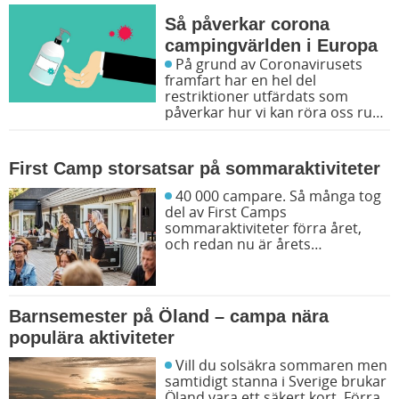
Så påverkar corona
campingvärlden i Europa
På grund av Coronavirusets
framfart har en hel del
restriktioner utfärdats som
påverkar hur vi kan röra oss runt
i samhället. Självklart har detta
även haft en påverkan på
campingvärlden. Här kan du läsa
First Camp storsatsar på sommaraktiviteter
om i vilken utsträckning Corona
påverkar dina kommande resor.
40 000 campare. Så många tog
del av First Camps
sommaraktiviteter förra året,
och redan nu är årets
fullspäckade sommarschema
satt.
Barnsemester på Öland – campa nära
populära aktiviteter
Vill du solsäkra sommaren men
samtidigt stanna i Sverige brukar
Öland vara ett säkert kort. Förra