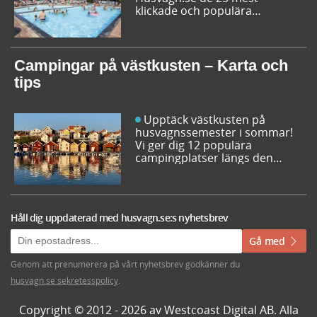
klickade och populära
campingplatserna i Sverige
inför sommarens resor. Låt dig
inspireras av campingfolkets
egna favoriter och hitta din
Campingar på västkusten – Karta och
nästa favorit redan idag!
tips
Upptäck västkusten på
husvagnssemester i sommar!
Vi ger dig 12 populära
campingplatser längs den
svenska västkusten. Dessutom
kan du söka och få fram alla
campingar längst västkusten
på en karta.
Håll dig uppdaterad med husvagn.se:s nyhetsbrev
Gå med
Genom att prenumerera på vårt nyhetsbrev godkänner du
husvagn.se sekretesspolicy
.
Copyright © 2012 - 2026 av Westcoast Digital AB. Alla