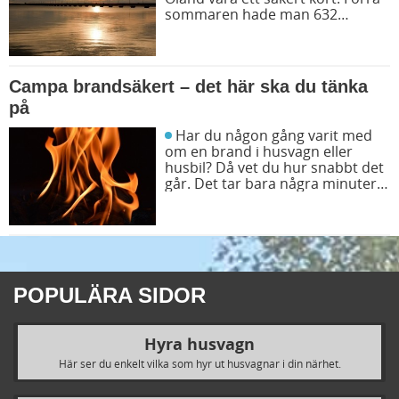
sommaren hade man 632
timmar sol i vissa områden. På
Öland finns många populära
stränder, för den som vill ta del
av några av de där soltimmarna.
Campa brandsäkert – det här ska du tänka
Familjevänliga campingplatser
på
finns det också gott om.
Har du någon gång varit med
om en brand i husvagn eller
husbil? Då vet du hur snabbt det
går. Det tar bara några minuter,
sen är branden över.
Räddningstjänsten har ingen
chans att komma på plats i tid.
Därför är det viktigt att du som
campare är beredd på att gripa
in.
POPULÄRA SIDOR
Hyra husvagn
Här ser du enkelt vilka som hyr ut husvagnar i din närhet.