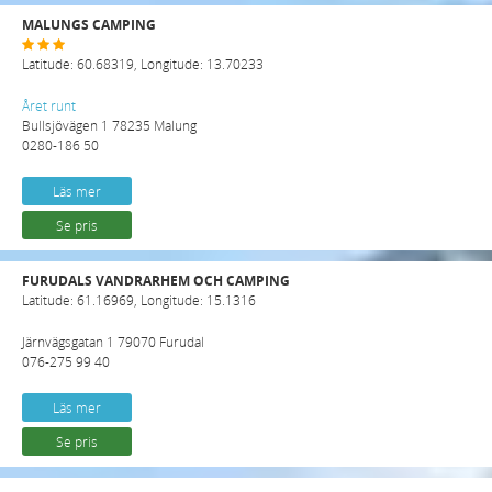
MALUNGS CAMPING
Latitude: 60.68319, Longitude: 13.70233
Året runt
Bullsjövägen 1 78235 Malung
0280-186 50
Läs mer
Se pris
FURUDALS VANDRARHEM OCH CAMPING
Latitude: 61.16969, Longitude: 15.1316
Järnvägsgatan 1 79070 Furudal
076-275 99 40
Läs mer
Se pris