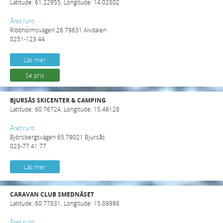
Latitude: 61.22955, Longitude: 14.02802
Året runt
Ribbholmsvägen 26 79631 Älvdalen
0251-123 44
Läs mer
Se pris
BJURSÅS SKICENTER & CAMPING
Latitude: 60.76724, Longitude: 15.46128
Året runt
Björsbergsvägen 65 79021 Bjursås
023-77 41 77
Läs mer
CARAVAN CLUB SMEDNÄSET
Latitude: 60.77831, Longitude: 15.89998
Året runt