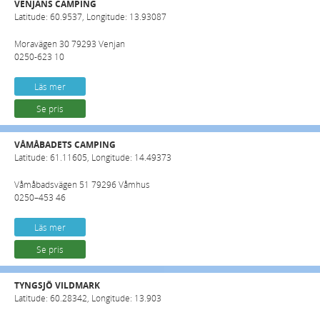
VENJANS CAMPING
Latitude: 60.9537, Longitude: 13.93087
Moravägen 30 79293 Venjan
0250-623 10
Läs mer
Se pris
VÅMÅBADETS CAMPING
Latitude: 61.11605, Longitude: 14.49373
Våmåbadsvägen 51 79296 Våmhus
0250–453 46
Läs mer
Se pris
TYNGSJÖ VILDMARK
Latitude: 60.28342, Longitude: 13.903