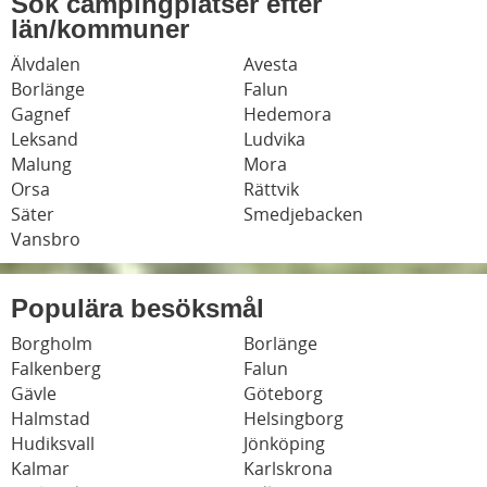
Sök campingplatser efter
län/kommuner
Älvdalen
Avesta
Borlänge
Falun
Gagnef
Hedemora
Leksand
Ludvika
Malung
Mora
Orsa
Rättvik
Säter
Smedjebacken
Vansbro
Populära besöksmål
Borgholm
Borlänge
Falkenberg
Falun
Gävle
Göteborg
Halmstad
Helsingborg
Hudiksvall
Jönköping
Kalmar
Karlskrona