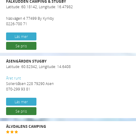
FALKUDDEN CAMPING & STUGBY
Latitude: 60.18142, Longitude: 16.47982
Näsvägen 4 77499 By Kyrkby
0226-700 71
Läs mer
Se pris
ÅSENGÅRDEN STUGBY
Latitude: 60.82342, Longitude: 14.6408
Året runt
Solleröåsen 228 79290 Asen
070-299 93 81
Läs mer
Se pris
ÄLVDALENS CAMPING