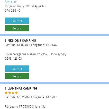
Året runt
Tyngsjö Stugby 78054 Äppelbo
070-286 401
Läs mer
Se pris
SINKSJÖNS CAMPING
Latitude: 61.02409, Longitude: 15.21449
Silverberg Jannesvägen 12 79596 Boda Kyrkby
0248-423 03
Läs mer
Se pris
SILJANSNÄS CAMPING
Latitude: 60.76784, Longitude: 14.8787
Fjärdgattu 17 79360 Siljansnäs