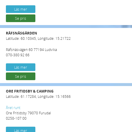
Läs mer
Se pris
RÄFSNÄSGÅRDEN
Latitude: 60.10345, Longitude: 15.21722
Räfsnäsvägen 60 77194 Ludvika
070-380 92 66
Läs mer
Se pris
ORE FRITIDSBY & CAMPING
Latitude: 61.17284, Longitude: 15.16566
Året runt
Ore Fritidsby 79070 Furudal
0258-107 00
Läs mer