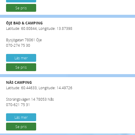
Se pris
ÖJE BAD & CAMPING
Latitude: 60.80844, Longitude: 13.87398
Bysjögatan 78061 Öje
070-274 75 30
Läs mer
Se pris
NÅS CAMPING
Latitude: 60.44633, Longitude: 14.49726
Storängsvägen 14 78053 Nås
070-621 75 31
Läs mer
Se pris