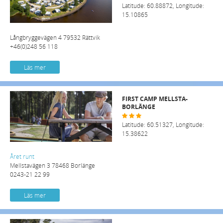
Latitude: 60.88872, Longitude:
15.10865
Långbryggevägen 4 79532 Rättvik
+46(0)248 56 118
Läs mer
FIRST CAMP MELLSTA-
BORLÄNGE
Latitude: 60.51327, Longitude:
15.38622
Året runt
Mellstavägen 3 78468 Borlänge
0243-21 22 99
Läs mer