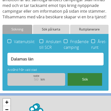
med och vi tar tacksamt emot tips kring nyöppnade
campingar eller om information på sidan inte stämmer.
Tillsammans med våra besökare skapar vi en bra tjänst!
Sökning
Sök på karta
Ruttplanerare
Vattenutsikt
Ansluten
Fristående
Året-
till SCR
camping
runt
Avstånd från vald stad
radie
km
+
−