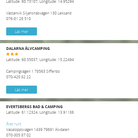
Latitude: 60.73107, Longitude: 14.95294
Västanvik Siljansnäsvägen 130 Leksand
076-81 28 510
Läs mer
DALARNA ÄLVCAMPING
Latitude: 60.55037, Longitude: 15.22494
Campingvägen 1 78563 Sifferbo
070-420 82 22
Läs mer
EVERTSBERGS BAD & CAMPING
Latitude: 61.12324, Longitude: 13.91186
Året runt
Vasaloppsvägen 1439 79691 Älvdalen
070-305 87 02