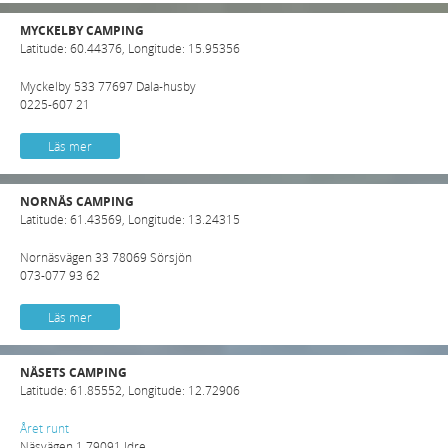
MYCKELBY CAMPING
Latitude: 60.44376, Longitude: 15.95356
Myckelby 533 77697 Dala-husby
0225-607 21
Läs mer
NORNÄS CAMPING
Latitude: 61.43569, Longitude: 13.24315
Nornäsvägen 33 78069 Sörsjön
073-077 93 62
Läs mer
NÄSETS CAMPING
Latitude: 61.85552, Longitude: 12.72906
Året runt
Näsvägen 1 79091 Idre