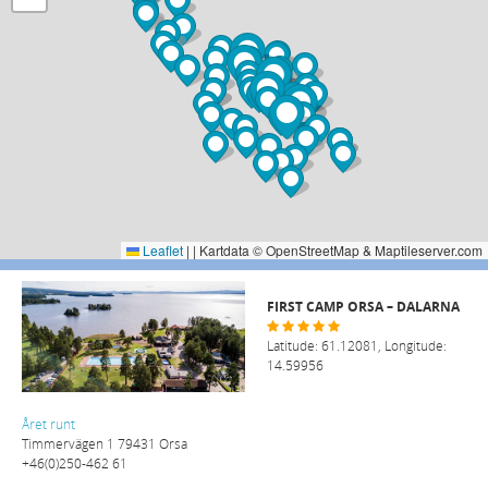
Leaflet
|
| Kartdata © OpenStreetMap & Maptileserver.com
FIRST CAMP ORSA – DALARNA
Latitude: 61.12081, Longitude:
14.59956
Året runt
Timmervägen 1 79431 Orsa
+46(0)250-462 61