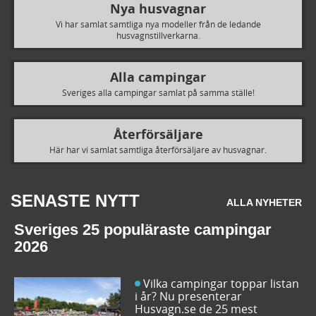
Nya husvagnar
Vi har samlat samtliga nya modeller från de ledande
husvagnstillverkarna.
Alla campingar
Sveriges alla campingar samlat på samma ställe!
Återförsäljare
Här har vi samlat samtliga återförsäljare av husvagnar.
SENASTE NYTT
ALLA NYHETER
Sveriges 25 populäraste campingar
2026
Vilka campingar toppar listan
i år? Nu presenterar
Husvagn.se de 25 mest