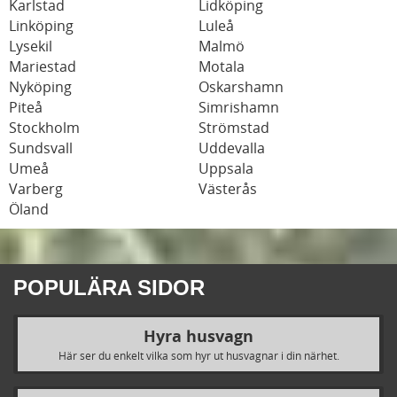
Karlstad
Lidköping
Linköping
Luleå
Lysekil
Malmö
Mariestad
Motala
Nyköping
Oskarshamn
Piteå
Simrishamn
Stockholm
Strömstad
Sundsvall
Uddevalla
Umeå
Uppsala
Varberg
Västerås
Öland
POPULÄRA SIDOR
Hyra husvagn
Här ser du enkelt vilka som hyr ut husvagnar i din närhet.