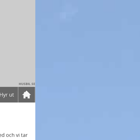
HUSBIL.SE
Hyr ut
d och vi tar