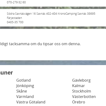
070-279 82 60
Södra Saxnäsvägen 16 Saxnäs 402-404 KronoCamping Saxnäs 38695
Färjestaden
0485-35 700
 väldigt tacksamma om du tipsar oss om denna.
muner
Gotland
Gävleborg
Jönköping
Kalmar
Skåne
Stockholm
Värmland
Västerbotten
Västra Götaland
Örebro