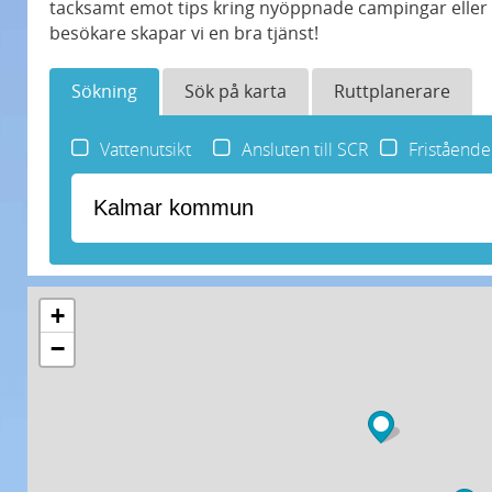
tacksamt emot tips kring nyöppnade campingar eller
besökare skapar vi en bra tjänst!
Sökning
Sök på karta
Ruttplanerare
Vattenutsikt
Ansluten till SCR
Friståend
+
−