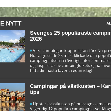
E NYTT
AL
Sveriges 25 populäraste campi
2026
Vilka campingar toppar listan i år? Nu pr
Husvagn.se de 25 mest klickade och popul
campingplatserna i Sverige inför sommaren
dig inspireras av campingfolkets egna favor
hitta din nästa favorit redan idag!
Campingar på västkusten – Kar
tips
Upptäck västkusten på husvagnssemeste
Vi ger dig 12 populära campingplatser läng