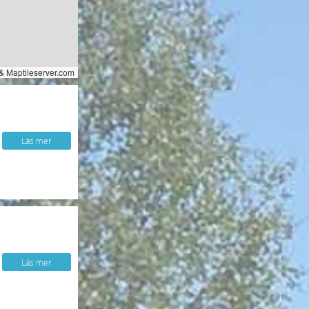
& Maptileserver.com
Läs mer
Läs mer