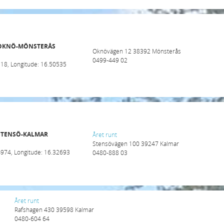
 OKNÖ-MÖNSTERÅS
Oknövägen 12 38392 Mönsterås
0499-449 02
118, Longitude: 16.50535
 STENSÖ-KALMAR
Året runt
Stensövägen 100 39247 Kalmar
4974, Longitude: 16.32693
0480-888 03
Året runt
Rafshagen 430 39598 Kalmar
0480-604 64