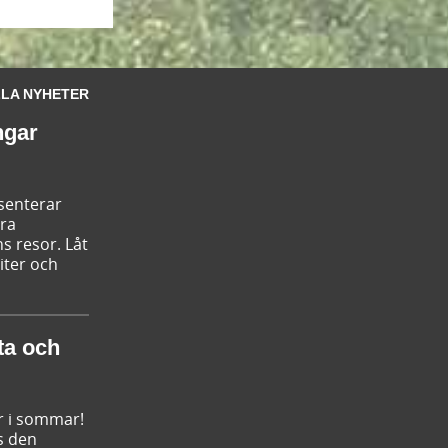
LA NYHETER
ngar
esenterar
ära
s resor. Låt
iter och
ta och
r i sommar!
s den