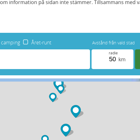
 om information på sidan inte stämmer. Tillsammans med v
e camping
Året-runt
Avstånd från vald stad
radie
km