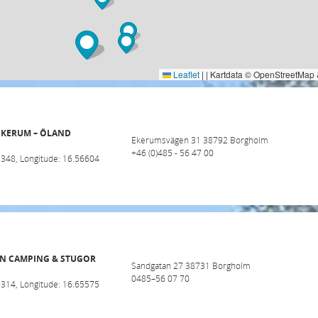
Leaflet
|
| Kartdata © OpenStreetMap 
EKERUM – ÖLAND
Ekerumsvägen 31 38792 Borgholm
+46 (0)485 - 56 47 00
9348, Longitude: 16.56604
N CAMPING & STUGOR
Sandgatan 27 38731 Borgholm
0485–56 07 70
8314, Longitude: 16.65575