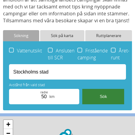
med och vi tar tacksamt emot tips kring nyöppnade
campingar eller om information på sidan inte stämmer.
Tillsammans med våra besökare skapar vi en bra tjänst!
Sökning
Sök på karta
Ruttplanerare
Vattenutsikt
Ansluten
Fristående
Året-
till SCR
camping
runt
Avstånd från vald stad
radie
km
+
−