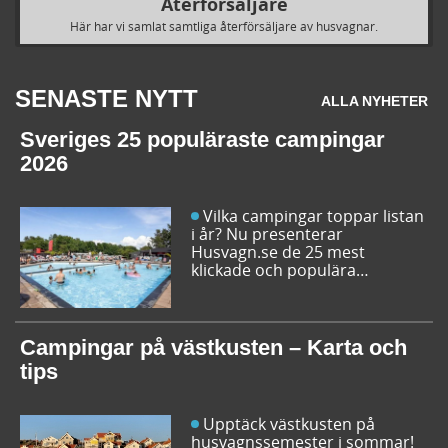
Återförsäljare
Här har vi samlat samtliga återförsäljare av husvagnar.
SENASTE NYTT
ALLA NYHETER
Sveriges 25 populäraste campingar
2026
Vilka campingar toppar listan
i år? Nu presenterar
Husvagn.se de 25 mest
klickade och populära
campingplatserna i Sverige
inför sommarens resor. Låt dig
inspireras av campingfolkets
egna favoriter och hitta din
Campingar på västkusten – Karta och
nästa favorit redan idag!
tips
Upptäck västkusten på
husvagnssemester i sommar!