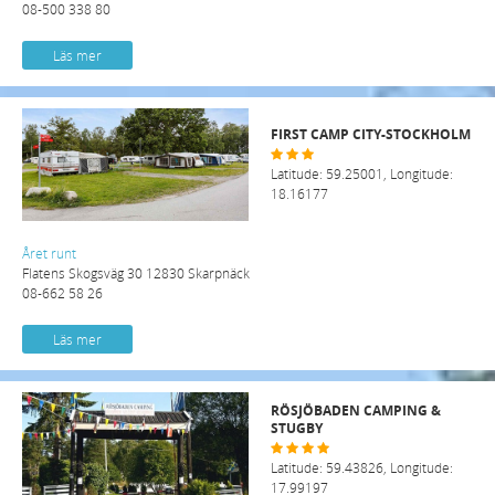
08-500 338 80
Läs mer
FIRST CAMP CITY-STOCKHOLM
Latitude: 59.25001, Longitude:
18.16177
Året runt
Flatens Skogsväg 30 12830 Skarpnäck
08-662 58 26
Läs mer
RÖSJÖBADEN CAMPING &
STUGBY
Latitude: 59.43826, Longitude:
17.99197