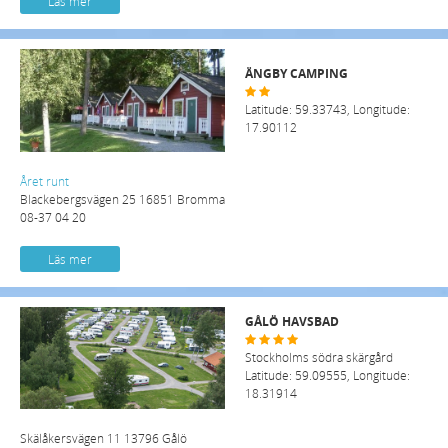
Läs mer
ÄNGBY CAMPING
Latitude: 59.33743, Longitude:
17.90112
Året runt
Blackebergsvägen 25 16851 Bromma
08-37 04 20
Läs mer
GÅLÖ HAVSBAD
Stockholms södra skärgård
Latitude: 59.09555, Longitude:
18.31914
Skälåkersvägen 11 13796 Gålö