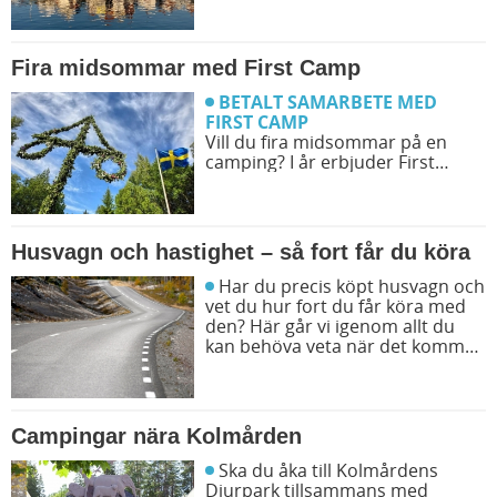
kan du söka och få fram alla
campingar längst västkusten på
en karta.
Fira midsommar med First Camp
BETALT SAMARBETE MED
FIRST CAMP
Vill du fira midsommar på en
camping? I år erbjuder First
Camp midsommarfirande på
över 30 destinationer. Det
kommer att finnas aktiviteter
som gör din midsommar magisk!
Husvagn och hastighet – så fort får du köra
Har du precis köpt husvagn och
vet du hur fort du får köra med
den? Här går vi igenom allt du
kan behöva veta när det kommer
till hastighet på vägarna.
Campingar nära Kolmården
Ska du åka till Kolmårdens
Djurpark tillsammans med