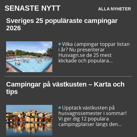
SENASTE NYTT
ALLA NYHETER
Sveriges 25 populäraste campingar
2026
Vilka campingar toppar listan
i år? Nu presenterar
Husvagn.se de 25 mest
klickade och populära
campingplatserna i Sverige
inför sommarens resor. Låt dig
inspireras av campingfolkets
egna favoriter och hitta din
Campingar på västkusten – Karta och
nästa favorit redan idag!
tips
Upptäck västkusten på
husvagnssemester i sommar!
Vi ger dig 12 populära
campingplatser längs den
svenska västkusten. Dessutom
kan du söka och få fram alla