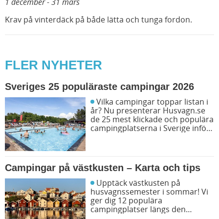
1 december - 31 mars
Krav på vinterdäck på både lätta och tunga fordon.
FLER NYHETER
Sveriges 25 populäraste campingar 2026
Vilka campingar toppar listan i
år? Nu presenterar Husvagn.se
de 25 mest klickade och populära
campingplatserna i Sverige inför
sommarens resor. Låt dig
inspireras av campingfolkets
egna favoriter och hitta din nästa
favorit redan idag!
Campingar på västkusten – Karta och tips
Upptäck västkusten på
husvagnssemester i sommar! Vi
ger dig 12 populära
campingplatser längs den
svenska västkusten. Dessutom