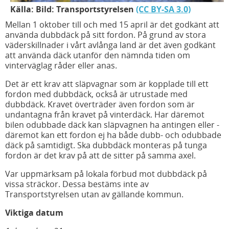
Källa: Bild: Transportstyrelsen
(CC BY-SA 3.0)
Mellan 1 oktober till och med 15 april är det godkänt att
använda dubbdäck på sitt fordon. På grund av stora
väderskillnader i vårt avlånga land är det även godkänt
att använda däck utanför den nämnda tiden om
vinterväglag råder eller anas.
Det är ett krav att släpvagnar som är kopplade till ett
fordon med dubbdäck, också är utrustade med
dubbdäck. Kravet överträder även fordon som är
undantagna från kravet på vinterdäck. Har däremot
bilen odubbade däck kan släpvagnen ha antingen eller -
däremot kan ett fordon ej ha både dubb- och odubbade
däck på samtidigt. Ska dubbdäck monteras på tunga
fordon är det krav på att de sitter på samma axel.
Var uppmärksam på lokala förbud mot dubbdäck på
vissa sträckor. Dessa bestäms inte av
Transportstyrelsen utan av gällande kommun.
Viktiga datum