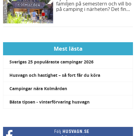
familjen på semestern och vill bo
på camping i närheten? Det finns
flera bra campingar att välja
mellan. Vi ger dig fyra populära
campingar nära Kolmården.
Mest lästa
Sveriges 25 populäraste campingar 2026
Husvagn och hastighet – så fort får du köra
Campingar nära Kolmården
Bästa tipsen - vinterförvaring husvagn
Följ
HUSVAGN.SE