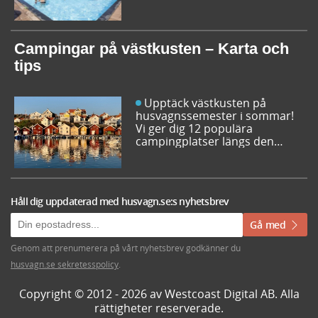
campingplatserna i Sverige
inför sommarens resor. Låt dig
inspireras av campingfolkets
egna favoriter och hitta din
Campingar på västkusten – Karta och
nästa favorit redan idag!
tips
Upptäck västkusten på
husvagnssemester i sommar!
Vi ger dig 12 populära
campingplatser längs den
svenska västkusten. Dessutom
kan du söka och få fram alla
campingar längst västkusten
på en karta.
Håll dig uppdaterad med husvagn.se:s nyhetsbrev
Gå med
Genom att prenumerera på vårt nyhetsbrev godkänner du
husvagn.se sekretesspolicy
.
Copyright © 2012 - 2026 av Westcoast Digital AB. Alla
rättigheter reserverade.