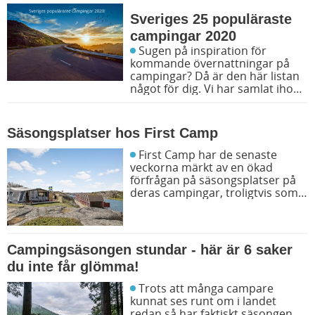
Sveriges 25 populäraste
campingar 2020
Sugen på inspiration för
kommande övernattningar på
campingar? Då är den här listan
något för dig. Vi har samlat ihop
statistik från hur besökare på
Husvagn.se har klickat i vår
söktjänst över svenska
Säsongsplatser hos First Camp
campingplatser.
First Camp har de senaste
veckorna märkt av en ökad
förfrågan på säsongsplatser på
deras campingar, troligtvis som
en effekt av att fler kommer att
vilja semestra hemma i sommar
och inte åka utanför landets
gränser.
Campingsäsongen stundar - här är 6 saker
du inte får glömma!
Trots att många campare
kunnat ses runt om i landet
redan så har faktiskt säsongen