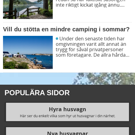
inte riktigt kickat igång ännu.
Men det är inte långt kvar nu.
När du ska förbereda dig inför
ditt kommande campande är det
viktigt att du inte glömmer vissa
Vill du stötta en mindre camping i sommar?
saker. Här kan du läsa om ett
gäng värdefulla tips som ser till
Under den senaste tiden har
att du är väl förberedd - en guide
omgivningen varit allt annat än
inför campingsäsongen!
trygg för såväl privatpersoner
som företagare. De allra hårdast
utsatta har dock varit
småföretagare. Så kanske är det
på sin plats att “support your
local camping site i sommar”?
Här hittar du ett urval av svenska
campingplatser som har mindre
POPULÄRA SIDOR
än 60 campingtomter!
Hyra husvagn
Här ser du enkelt vilka som hyr ut husvagnar i din närhet.
Nya husvagnar