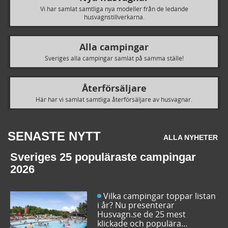
Vi har samlat samtliga nya modeller från de ledande
husvagnstillverkarna.
Alla campingar
Sveriges alla campingar samlat på samma ställe!
Återförsäljare
Här har vi samlat samtliga återförsäljare av husvagnar.
SENASTE NYTT
ALLA NYHETER
Sveriges 25 populäraste campingar
2026
Vilka campingar toppar listan
i år? Nu presenterar
Husvagn.se de 25 mest
klickade och populära