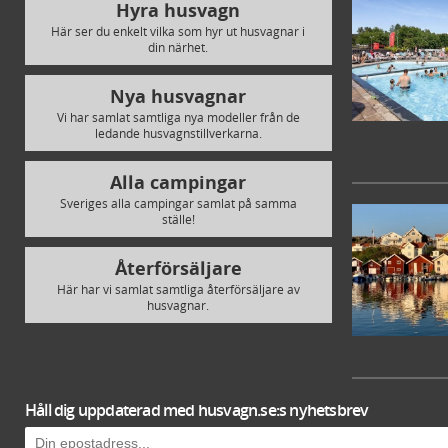
Hyra husvagn
Här ser du enkelt vilka som hyr ut husvagnar i
din närhet.
Nya husvagnar
Vi har samlat samtliga nya modeller från de
ledande husvagnstillverkarna.
Alla campingar
Sveriges alla campingar samlat på samma
ställe!
Återförsäljare
Här har vi samlat samtliga återförsäljare av
husvagnar.
Håll dig uppdaterad med husvagn.se:s nyhetsbrev