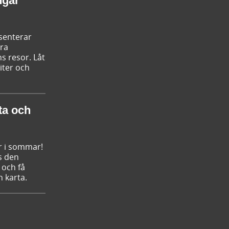
ngar
esenterar
ära
s resor. Låt
iter och
ta och
r i sommar!
s den
 och få
n karta.