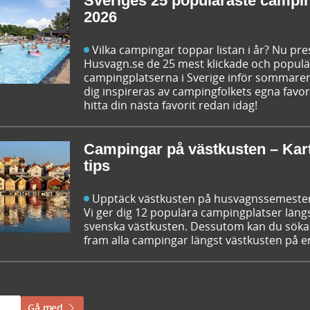
Sveriges 25 populäraste campi
2026
Vilka campingar toppar listan i år? Nu pr
Husvagn.se de 25 mest klickade och popul
campingplatserna i Sverige inför sommaren
dig inspireras av campingfolkets egna favor
hitta din nästa favorit redan idag!
Campingar på västkusten – Kar
tips
Upptäck västkusten på husvagnssemeste
Vi ger dig 12 populära campingplatser läng
svenska västkusten. Dessutom kan du söka
fram alla campingar längst västkusten på e
Gå med