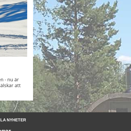
n - nu är
älskar att
LA NYHETER