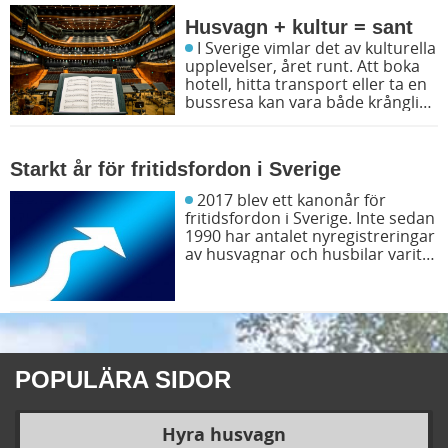
Husvagn + kultur = sant
I Sverige vimlar det av kulturella
upplevelser, året runt. Att boka
hotell, hitta transport eller ta en
bussresa kan vara både krångligt
och dyrt. Ta istället husvagnen –
ditt eget lilla hem – och bestäm
dina egna förutsättningar och
Starkt år för fritidsfordon i Sverige
villkor.
2017 blev ett kanonår för
fritidsfordon i Sverige. Inte sedan
1990 har antalet nyregistreringar
av husvagnar och husbilar varit
så stort. Det visar ett nyligen
släppt pressmeddelande från
Husvagnsbranschens
riksförbund.
POPULÄRA SIDOR
Hyra husvagn