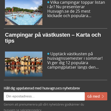
Vilka campingar toppar listan
i år? Nu presenterar
Husvagn.se de 25 mest
klickade och populära
campingplatserna i Sverige
inför sommarens resor. Låt dig
inspireras av campingfolkets
egna favoriter och hitta din
Campingar på västkusten – Karta och
nästa favorit redan idag!
tips
Upptäck västkusten på
husvagnssemester i sommar!
Vi ger dig 12 populära
campingplatser längs den
svenska västkusten. Dessutom
kan du söka och få fram alla
campingar längst västkusten
på en karta.
Håll dig uppdaterad med husvagn.se:s nyhetsbrev
Gå med
Genom att prenumerera på vårt nyhetsbrev godkänner du
husvagn.se sekretesspolicy
.