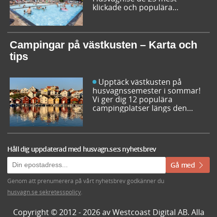
klickade och populära
campingplatserna i Sverige
inför sommarens resor. Låt dig
inspireras av campingfolkets
egna favoriter och hitta din
Campingar på västkusten – Karta och
nästa favorit redan idag!
tips
Upptäck västkusten på
husvagnssemester i sommar!
Vi ger dig 12 populära
campingplatser längs den
svenska västkusten. Dessutom
kan du söka och få fram alla
campingar längst västkusten
på en karta.
Håll dig uppdaterad med husvagn.se:s nyhetsbrev
Gå med
Genom att prenumerera på vårt nyhetsbrev godkänner du
husvagn.se sekretesspolicy
.
Copyright © 2012 - 2026 av Westcoast Digital AB. Alla