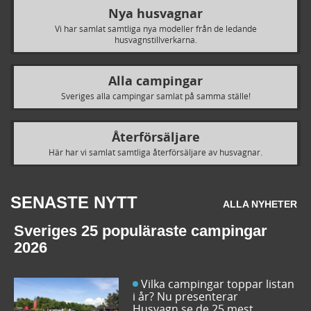
Nya husvagnar
Vi har samlat samtliga nya modeller från de ledande
husvagnstillverkarna.
Alla campingar
Sveriges alla campingar samlat på samma ställe!
Återförsäljare
Här har vi samlat samtliga återförsäljare av husvagnar.
SENASTE NYTT
ALLA NYHETER
Sveriges 25 populäraste campingar
2026
Vilka campingar toppar listan
i år? Nu presenterar
Husvagn.se de 25 mest