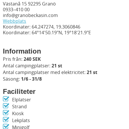
Västanå 15 92295 Granö
0933–410 00
info@granobeckasin.com
Webbplats
Koordinater: 64.247274, 19.3060846
Koordinater: 64°14'50.19"N, 19°18'21.9"E
Information
Pris från:
240 SEK
Antal campingplatser:
21 st
Antal campingplatser med elektricitet:
21 st
Säsong:
1/6 - 31/8
Faciliteter
Elplatser
Strand
Kiosk
Lekplats
Minigolf