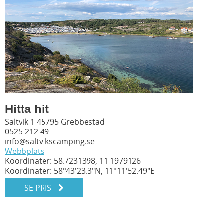
Hitta hit
Saltvik 1 45795 Grebbestad
0525-212 49
info@saltvikscamping.se
Webbplats
Koordinater: 58.7231398, 11.1979126
Koordinater: 58°43'23.3"N, 11°11'52.49"E
SE PRIS