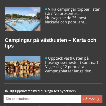
Vilka campingar toppar listan
i år? Nu presenterar
Husvagn.se de 25 mest
klickade och populära
campingplatserna i Sverige
inför sommarens resor. Låt dig
inspireras av campingfolkets
egna favoriter och hitta din
Campingar på västkusten – Karta och
nästa favorit redan idag!
tips
Upptäck västkusten på
husvagnssemester i sommar!
Vi ger dig 12 populära
campingplatser längs den
svenska västkusten. Dessutom
kan du söka och få fram alla
campingar längst västkusten
på en karta.
Håll dig uppdaterad med husvagn.se:s nyhetsbrev
Gå med