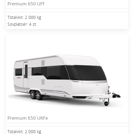
Premium 650 UFf
Totalvikt: 2 000 kg
Sovplatser: 4 st
Premium 650 UKFe
Totalvikt: 2 000 kg