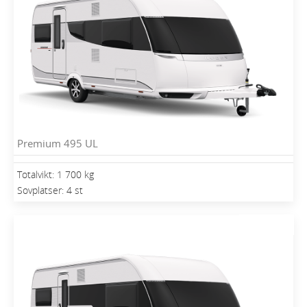
Premium 495 UL
Totalvikt: 1 700 kg
Sovplatser: 4 st