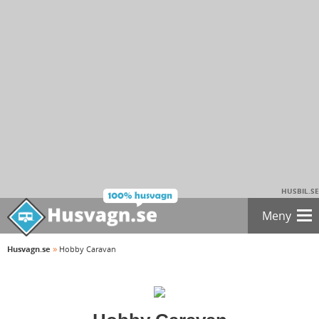
HUSBIL.SE
Meny
»
Husvagn.se
Hobby Caravan