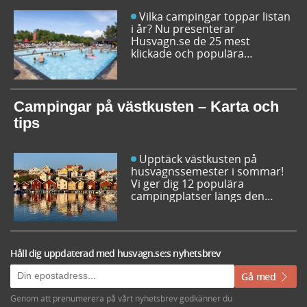
Vilka campingar toppar listan
i år? Nu presenterar
Husvagn.se de 25 mest
klickade och populära
campingplatserna i Sverige
inför sommarens resor. Låt dig
inspireras av campingfolkets
egna favoriter och hitta din
Campingar på västkusten – Karta och
nästa favorit redan idag!
tips
Upptäck västkusten på
husvagnssemester i sommar!
Vi ger dig 12 populära
campingplatser längs den
svenska västkusten. Dessutom
kan du söka och få fram alla
campingar längst västkusten
på en karta.
Håll dig uppdaterad med husvagn.se:s nyhetsbrev
Gå med
Genom att prenumerera på vårt nyhetsbrev godkänner du