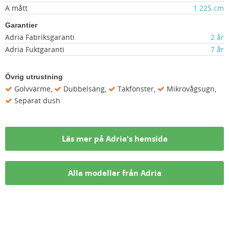
A mått
1 225 cm
Garantier
Adria Fabriksgaranti
2 år
Adria Fuktgaranti
7 år
Övrig utrustning
Golvvärme,
Dubbelsäng,
Takfönster,
Mikrovågsugn,
Separat dush
Läs mer på Adria's hemsida
Alla modeller från Adria