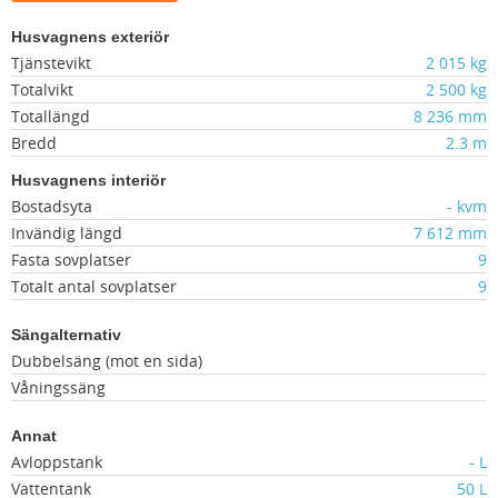
Husvagnens exteriör
Tjänstevikt
2 015 kg
Totalvikt
2 500 kg
Totallängd
8 236 mm
Bredd
2.3 m
Husvagnens interiör
Bostadsyta
- kvm
Invändig längd
7 612 mm
Fasta sovplatser
9
Totalt antal sovplatser
9
Sängalternativ
Dubbelsäng (mot en sida)
Våningssäng
Annat
Avloppstank
- L
Vattentank
50 L