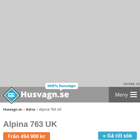
HUSBIL.SE
Meny
»
»
Husvagn.se
Adria
Alpina 763 UK
Alpina 763 UK
« Gå till sök
Från 494 900 kr