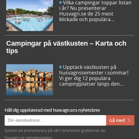
Vilka campingar toppar listan
i år? Nu presenterar
Husvagn.se de 25 mest
klickade och populära
campingplatserna i Sverige
inför sommarens resor. Låt dig
inspireras av campingfolkets
egna favoriter och hitta din
Campingar på västkusten – Karta och
nästa favorit redan idag!
tips
Upptäck västkusten på
husvagnssemester i sommar!
Vi ger dig 12 populära
campingplatser längs den
svenska västkusten. Dessutom
kan du söka och få fram alla
campingar längst västkusten
på en karta.
Håll dig uppdaterad med husvagn.se:s nyhetsbrev
Gå med
Genom att prenumerera på vårt nyhetsbrev godkänner du
husvagn.se sekretesspolicy
.