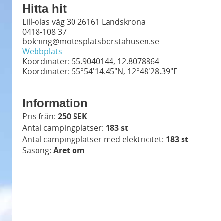
Hitta hit
Lill-olas väg 30 26161 Landskrona
0418-108 37
bokning@motesplatsborstahusen.se
Webbplats
Koordinater: 55.9040144, 12.8078864
Koordinater: 55°54'14.45"N, 12°48'28.39"E
Information
Pris från:
250 SEK
Antal campingplatser:
183 st
Antal campingplatser med elektricitet:
183 st
Säsong:
Året om