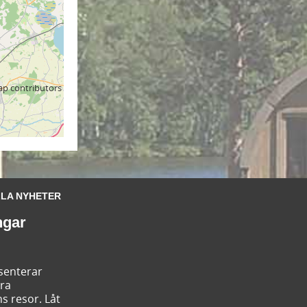
ap
contributors
LA NYHETER
ngar
esenterar
ära
s resor. Låt