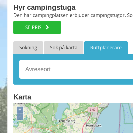
Hyr campingstuga
Den här campingplatsen erbjuder campingstugor. Sök
SE PRIS
Sökning
Sök på karta
Ruttplanerare
Karta
+
−