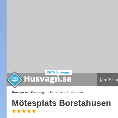
Jämför h
»
»
Husvagn.se
Campingar
Mötesplats Borstahusen
Mötesplats Borstahusen