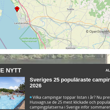
©
OpenStreetM
E NYTT
AL
Sveriges 25 populäraste campi
2026
Vilka campingar toppar listan i år? Nu pr
Husvagn.se de 25 mest klickade och popul
campingplatserna i Sverige inför sommaren