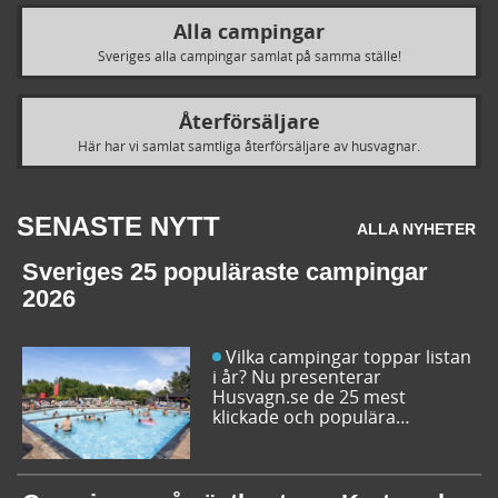
Alla campingar
Sveriges alla campingar samlat på samma ställe!
Återförsäljare
Här har vi samlat samtliga återförsäljare av husvagnar.
SENASTE NYTT
ALLA NYHETER
Sveriges 25 populäraste campingar
2026
Vilka campingar toppar listan
i år? Nu presenterar
Husvagn.se de 25 mest
klickade och populära
campingplatserna i Sverige
inför sommarens resor. Låt dig
inspireras av campingfolkets
egna favoriter och hitta din