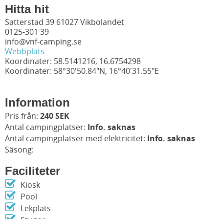
Hitta hit
Satterstad 39 61027 Vikbolandet
0125-301 39
info@vnf-camping.se
Webbplats
Koordinater: 58.5141216, 16.6754298
Koordinater: 58°30'50.84"N, 16°40'31.55"E
Information
Pris från:
240 SEK
Antal campingplatser:
Info. saknas
Antal campingplatser med elektricitet:
Info. saknas
Säsong:
Faciliteter
Kiosk
Pool
Lekplats