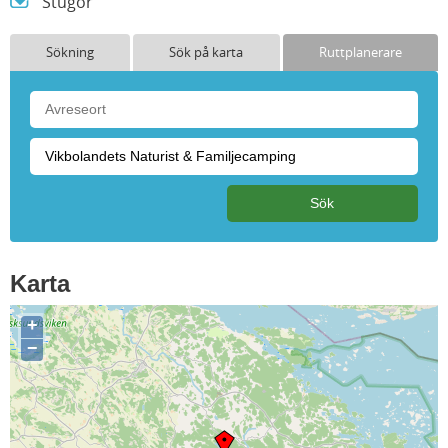
Stugor
Sökning
Sök på karta
Ruttplanerare
Karta
+
−