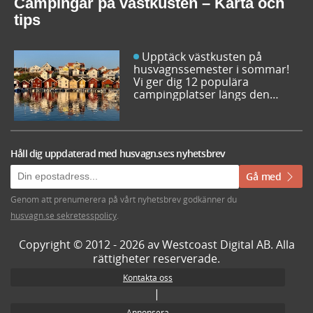
Campingar på västkusten – Karta och
nästa favorit redan idag!
tips
Upptäck västkusten på
husvagnssemester i sommar!
Vi ger dig 12 populära
campingplatser längs den
svenska västkusten. Dessutom
kan du söka och få fram alla
campingar längst västkusten
på en karta.
Håll dig uppdaterad med husvagn.se:s nyhetsbrev
Gå med
Genom att prenumerera på vårt nyhetsbrev godkänner du
husvagn.se sekretesspolicy
.
Copyright © 2012 - 2026 av Westcoast Digital AB. Alla
rättigheter reserverade.
Kontakta oss
|
Annonsera