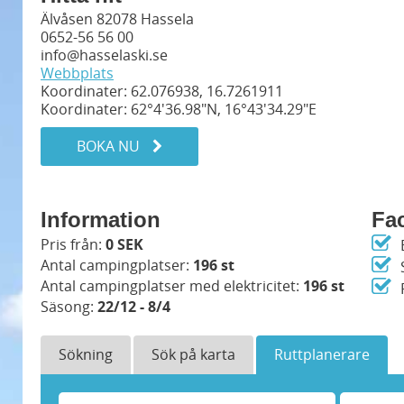
Älvåsen 82078 Hassela
0652-56 56 00
info@hasselaski.se
Webbplats
Koordinater: 62.076938, 16.7261911
Koordinater: 62°4'36.98"N, 16°43'34.29"E
BOKA NU
Information
Fac
Pris från:
0 SEK
Antal campingplatser:
196 st
Antal campingplatser med elektricitet:
196 st
Säsong:
22/12 - 8/4
Sökning
Sök på karta
Ruttplanerare