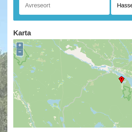
Karta
+
−