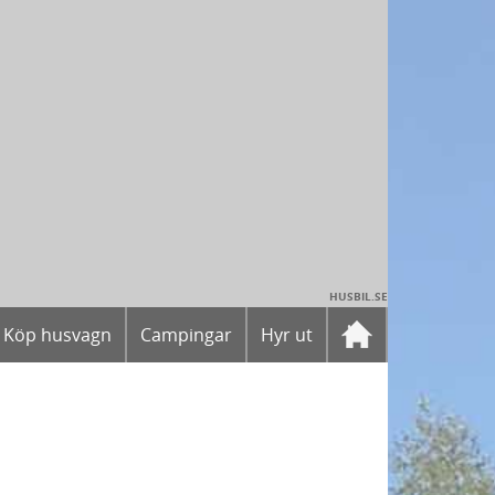
HUSBIL.SE
Köp husvagn
Campingar
Hyr ut