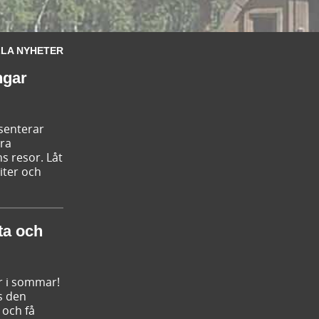
LA NYHETER
ngar
esenterar
ära
s resor. Låt
iter och
ta och
r i sommar!
s den
 och få