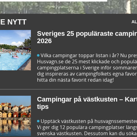
E NYTT
AL
Sveriges 25 populäraste campi
2026
Vilka campingar toppar listan i år? Nu pr
Husvagn.se de 25 mest klickade och popul
campingplatserna i Sverige inför sommaren
dig inspireras av campingfolkets egna favor
hitta din nästa favorit redan idag!
Campingar på västkusten – Kar
tips
Upptäck västkusten på husvagnssemeste
Vi ger dig 12 populära campingplatser läng
svenska västkusten. Dessutom kan du söka