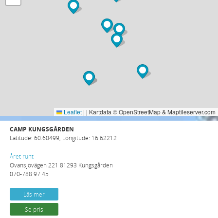
Leaflet
|
| Kartdata © OpenStreetMap & Maptileserver.com
CAMP KUNGSGÅRDEN
Latitude: 60.60499, Longitude: 16.62212
Året runt
Ovansjövägen 221 81293 Kungsgården
070-788 97 45
Läs mer
Se pris