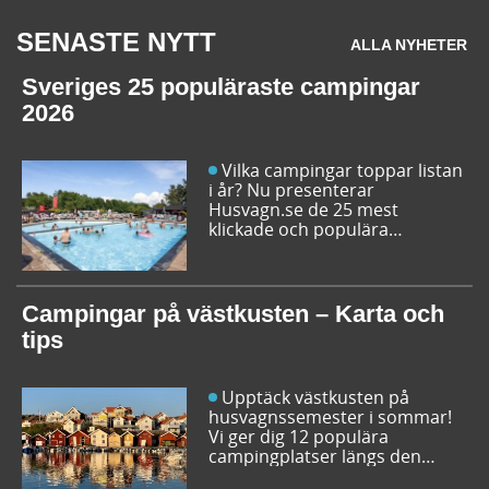
SENASTE NYTT
ALLA NYHETER
Sveriges 25 populäraste campingar
2026
Vilka campingar toppar listan
i år? Nu presenterar
Husvagn.se de 25 mest
klickade och populära
campingplatserna i Sverige
inför sommarens resor. Låt dig
inspireras av campingfolkets
egna favoriter och hitta din
Campingar på västkusten – Karta och
nästa favorit redan idag!
tips
Upptäck västkusten på
husvagnssemester i sommar!
Vi ger dig 12 populära
campingplatser längs den
svenska västkusten. Dessutom