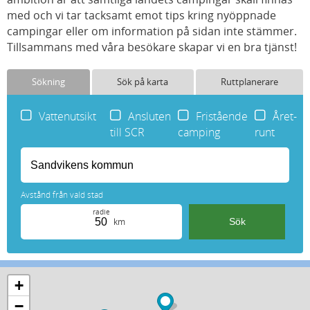
med och vi tar tacksamt emot tips kring nyöppnade
campingar eller om information på sidan inte stämmer.
Tillsammans med våra besökare skapar vi en bra tjänst!
Sökning
Sök på karta
Ruttplanerare
Vattenutsikt
Ansluten
Fristående
Året-
till SCR
camping
runt
Avstånd från vald stad
radie
km
+
−