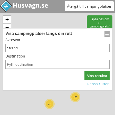
Återgå till campingplatser
+
Tipsa oss om
en
−
campingplats!
Visa campingplatser längs din rutt
Avreseort
Destination
15
9
Rensa rutten
52
26