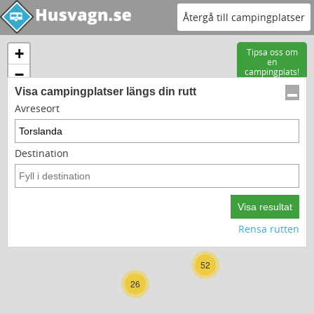
Återgå till campingplatser
+
Tipsa oss om
en
−
campingplats!
Visa campingplatser längs din rutt
Avreseort
Destination
15
9
Rensa rutten
52
26