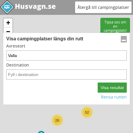
Återgå till campingplatser
+
Tipsa oss om
en
−
campingplats!
Visa campingplatser längs din rutt
Avreseort
Destination
15
9
Rensa rutten
52
26